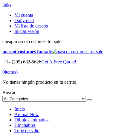
links
Mi cuenta
Daily deal
Mi lista de deseos
Iniciar sesión
cheap mascot costumes for sale
mascot costumes for sale
+1- (209) 682-5626
Get A Free Quote!
0
item(s)
No tienes ningún producto en tu carrito.
Buscar:
Inicio
Animal
New
Dibujos animados
Hinchables
Traje de salto