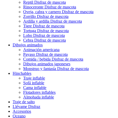
Reptil Disfraz de mascota
Rinoceronte Disfraz de mascota
Oveja, cabra y carnero Disfraz de mascota
Zorrillo Disfraz de mascota
Ardilla y ardilla Disfraz de mascota
Tigre Disfraz de mascota
Tortuga Disfraz de mascota
Lobo Disfraz de mascota
Cebra Disfraz de mascota
Dibujos animados
Animación americana
Payaso Disfraz de mascota
Comida / bebida Disfraz de mascota
Dibujos animados japoneses
Monstruo y fantasía Disfraz de mascota
Hinchables
Traje inflable
Sofá inflable
Cama inflable
Flotadores inflables
Almohada inflable
Traje de salto
Llévame Disfraz
Accesorios
Oceano