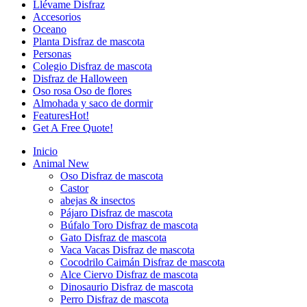
Llévame Disfraz
Accesorios
Oceano
Planta Disfraz de mascota
Personas
Colegio Disfraz de mascota
Disfraz de Halloween
Oso rosa Oso de flores
Almohada y saco de dormir
Features
Hot!
Get A Free Quote!
Inicio
Animal
New
Oso Disfraz de mascota
Castor
abejas & insectos
Pájaro Disfraz de mascota
Búfalo Toro Disfraz de mascota
Gato Disfraz de mascota
Vaca Vacas Disfraz de mascota
Cocodrilo Caimán Disfraz de mascota
Alce Ciervo Disfraz de mascota
Dinosaurio Disfraz de mascota
Perro Disfraz de mascota