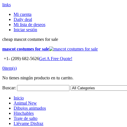
links
Mi cuenta
Daily deal
Mi lista de deseos
Iniciar sesión
cheap mascot costumes for sale
mascot costumes for sale
+1- (209) 682-5626
Get A Free Quote!
0
item(s)
No tienes ningún producto en tu carrito.
Buscar:
Inicio
Animal
New
Dibujos animados
Hinchables
Traje de salto
Llévame Disfraz