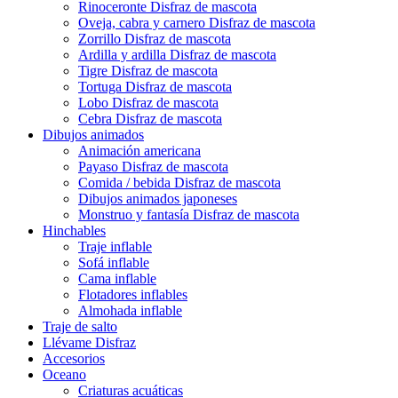
Rinoceronte Disfraz de mascota
Oveja, cabra y carnero Disfraz de mascota
Zorrillo Disfraz de mascota
Ardilla y ardilla Disfraz de mascota
Tigre Disfraz de mascota
Tortuga Disfraz de mascota
Lobo Disfraz de mascota
Cebra Disfraz de mascota
Dibujos animados
Animación americana
Payaso Disfraz de mascota
Comida / bebida Disfraz de mascota
Dibujos animados japoneses
Monstruo y fantasía Disfraz de mascota
Hinchables
Traje inflable
Sofá inflable
Cama inflable
Flotadores inflables
Almohada inflable
Traje de salto
Llévame Disfraz
Accesorios
Oceano
Criaturas acuáticas