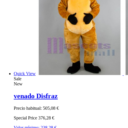
Quick View
Sale
New
venado Disfraz
Precio habitual:
505,08 €
Special Price
376,28 €
Valor mínimo:
238,28 €