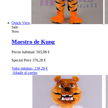
Quick View
Sale
New
Maestro de Kung
Precio habitual:
505,08 €
Special Price
376,28 €
Valor mínimo:
238,28 €
Añadir al carrito