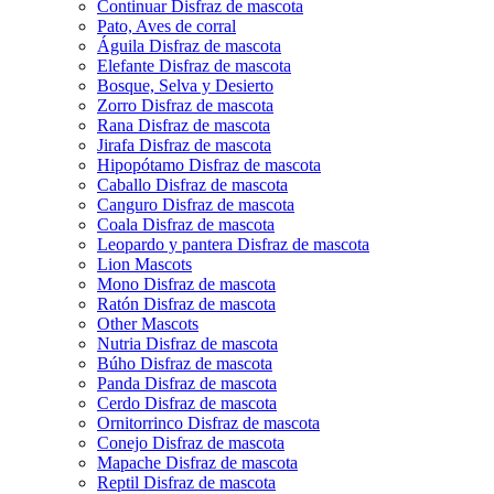
Continuar Disfraz de mascota
Pato, Aves de corral
Águila Disfraz de mascota
Elefante Disfraz de mascota
Bosque, Selva y Desierto
Zorro Disfraz de mascota
Rana Disfraz de mascota
Jirafa Disfraz de mascota
Hipopótamo Disfraz de mascota
Caballo Disfraz de mascota
Canguro Disfraz de mascota
Coala Disfraz de mascota
Leopardo y pantera Disfraz de mascota
Lion Mascots
Mono Disfraz de mascota
Ratón Disfraz de mascota
Other Mascots
Nutria Disfraz de mascota
Búho Disfraz de mascota
Panda Disfraz de mascota
Cerdo Disfraz de mascota
Ornitorrinco Disfraz de mascota
Conejo Disfraz de mascota
Mapache Disfraz de mascota
Reptil Disfraz de mascota