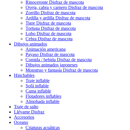
Rinoceronte Disfraz de mascota
Oveja, cabra y carnero Disfraz de mascota
Zorrillo Disfraz de mascota
Ardilla y ardilla Disfraz de mascota
Tigre Disfraz de mascota
Tortuga Disfraz de mascota
Lobo Disfraz de mascota
Cebra Disfraz de mascota
Dibujos animados
Animación americana
Payaso Disfraz de mascota
Comida / bebida Disfraz de mascota
Dibujos animados japoneses
Monstruo y fantasía Disfraz de mascota
Hinchables
Traje inflable
Sofá inflable
Cama inflable
Flotadores inflables
Almohada inflable
Traje de salto
Llévame Disfraz
Accesorios
Oceano
Criaturas acuáticas