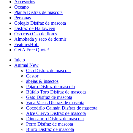
Accesorios
Oceano
Planta Disfraz de mascota
Personas
Colegio Disfraz de mascota
Disfraz de Halloween
Oso rosa Oso de flores
Almohada y saco de dormir
Features
Hot!
Get A Free Quote!
Inicio
Animal
New
Oso Disfraz de mascota
Castor
abejas & insectos
Pájaro Disfraz de mascota
Búfalo Toro Disfraz de mascota
Gato Disfraz de mascota
Vaca Vacas Disfraz de mascota
Cocodrilo Caimán Disfraz de mascota
Alce Ciervo Disfraz de mascota
Dinosaurio Disfraz de mascota
Perro Disfraz de mascota
Burro Disfraz de mascota