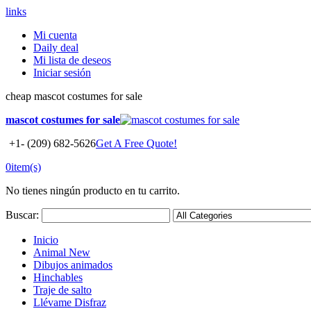
links
Mi cuenta
Daily deal
Mi lista de deseos
Iniciar sesión
cheap mascot costumes for sale
mascot costumes for sale
+1- (209) 682-5626
Get A Free Quote!
0
item(s)
No tienes ningún producto en tu carrito.
Buscar:
Inicio
Animal
New
Dibujos animados
Hinchables
Traje de salto
Llévame Disfraz