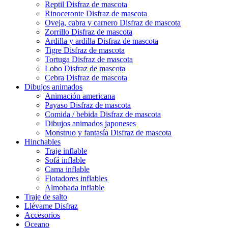
Reptil Disfraz de mascota
Rinoceronte Disfraz de mascota
Oveja, cabra y carnero Disfraz de mascota
Zorrillo Disfraz de mascota
Ardilla y ardilla Disfraz de mascota
Tigre Disfraz de mascota
Tortuga Disfraz de mascota
Lobo Disfraz de mascota
Cebra Disfraz de mascota
Dibujos animados
Animación americana
Payaso Disfraz de mascota
Comida / bebida Disfraz de mascota
Dibujos animados japoneses
Monstruo y fantasía Disfraz de mascota
Hinchables
Traje inflable
Sofá inflable
Cama inflable
Flotadores inflables
Almohada inflable
Traje de salto
Llévame Disfraz
Accesorios
Oceano