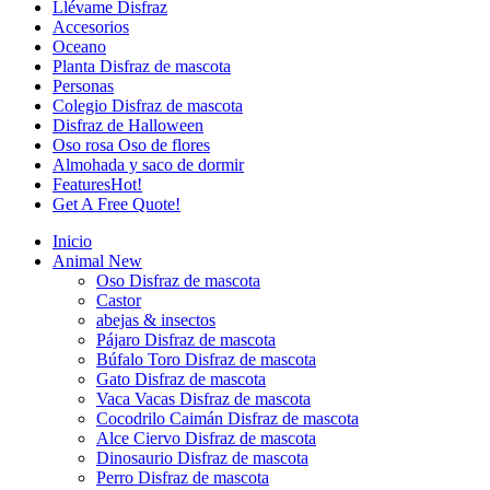
Llévame Disfraz
Accesorios
Oceano
Planta Disfraz de mascota
Personas
Colegio Disfraz de mascota
Disfraz de Halloween
Oso rosa Oso de flores
Almohada y saco de dormir
Features
Hot!
Get A Free Quote!
Inicio
Animal
New
Oso Disfraz de mascota
Castor
abejas & insectos
Pájaro Disfraz de mascota
Búfalo Toro Disfraz de mascota
Gato Disfraz de mascota
Vaca Vacas Disfraz de mascota
Cocodrilo Caimán Disfraz de mascota
Alce Ciervo Disfraz de mascota
Dinosaurio Disfraz de mascota
Perro Disfraz de mascota