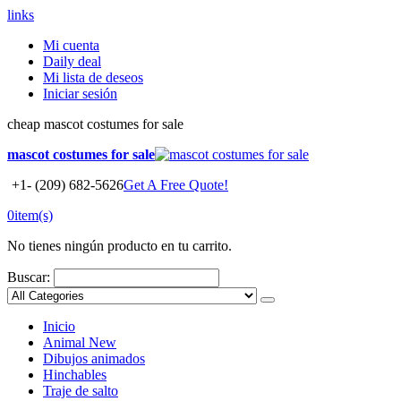
links
Mi cuenta
Daily deal
Mi lista de deseos
Iniciar sesión
cheap mascot costumes for sale
mascot costumes for sale
+1- (209) 682-5626
Get A Free Quote!
0
item(s)
No tienes ningún producto en tu carrito.
Buscar:
Inicio
Animal
New
Dibujos animados
Hinchables
Traje de salto