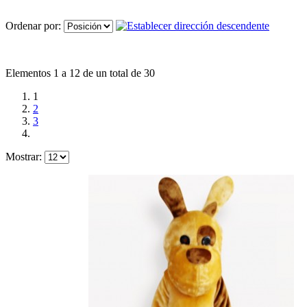
Ordenar por:
Elementos 1 a 12 de un total de 30
1
2
3
Mostrar: