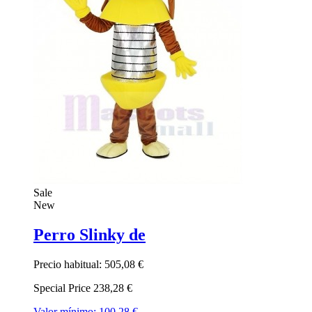
Sale
New
Perro Slinky de
Precio habitual:
505,08 €
Special Price
238,28 €
Valor mínimo:
100,28 €