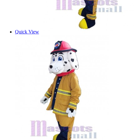
Quick View