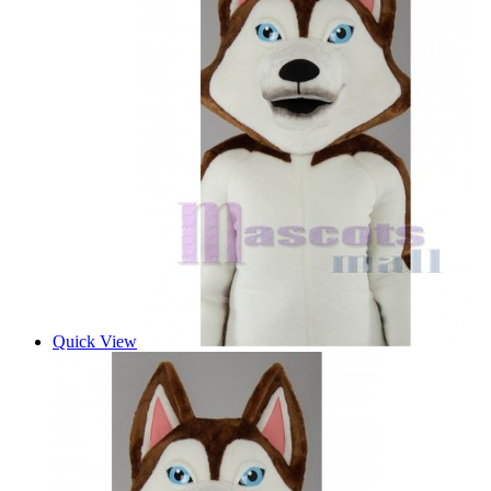
Quick View