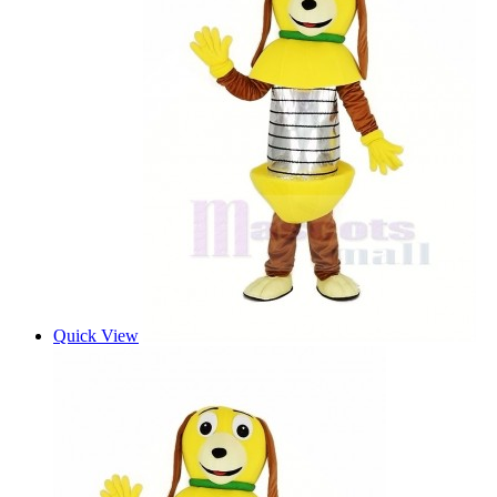
Quick View