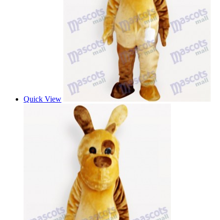
Quick View