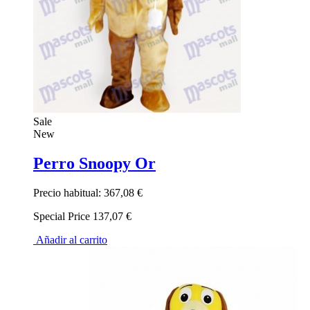
Sale
New
Perro Snoopy Or
Precio habitual:
367,08 €
Special Price
137,07 €
Añadir al carrito