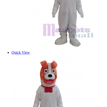
Quick View