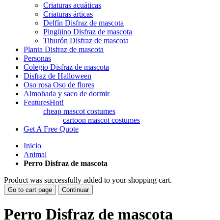
Criaturas acuáticas
Criaturas árticas
Delfín Disfraz de mascota
Pingüino Disfraz de mascota
Tiburón Disfraz de mascota
Planta Disfraz de mascota
Personas
Colegio Disfraz de mascota
Disfraz de Halloween
Oso rosa Oso de flores
Almohada y saco de dormir
Features
Hot!
cheap mascot costumes
cartoon mascot costumes
Get A Free Quote
Inicio
Animal
Perro Disfraz de mascota
Product was successfully added to your shopping cart.
Go to cart page
Continuar
Perro Disfraz de mascota