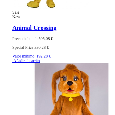
Sale
New
Animal Crossing
Precio habitual:
505,08 €
Special Price
330,28 €
Valor mínimo:
192,28 €
Añadir al carrito