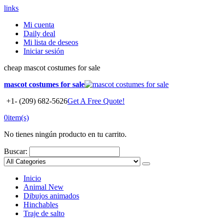
links
Mi cuenta
Daily deal
Mi lista de deseos
Iniciar sesión
cheap mascot costumes for sale
mascot costumes for sale
+1- (209) 682-5626
Get A Free Quote!
0
item(s)
No tienes ningún producto en tu carrito.
Buscar:
Inicio
Animal
New
Dibujos animados
Hinchables
Traje de salto