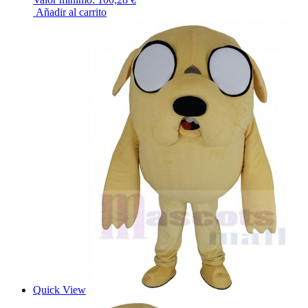
Añadir al carrito
Quick View