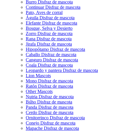
Burro Disfraz de mascota
Continuar Disfraz de mascota
Pato, Aves de corral
Águila Disfraz de mascota
Elefante Disfraz de mascota
Bosque, Selva y Desierto
Zorro Disfraz de mascota
Rana Disfraz de mascota
Jirafa Disfraz de mascota
Hipopótamo Disfraz de mascota
Caballo Disfraz de mascota
Canguro Disfraz de mascota
Coala Disfraz de mascota
Leopardo y pantera Disfraz de mascota
Lion Mascots
Mono Disfraz de mascota
Ratón Disfraz de mascota
Other Mascots
Nutria Disfraz de mascota
Búho Disfraz de mascota
Panda Disfraz de mascota
Cerdo Disfraz de mascota
Ornitorrinco Disfraz de mascota
Conejo Disfraz de mascota
Mapache Disfraz de mascota