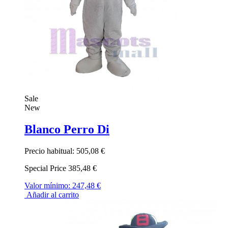
Sale
New
Blanco Perro Di
Precio habitual:
505,08 €
Special Price
385,48 €
Valor mínimo:
247,48 €
Añadir al carrito