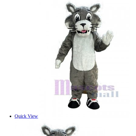
Quick View