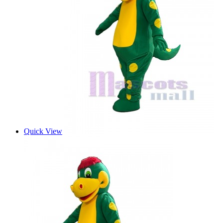
Quick View