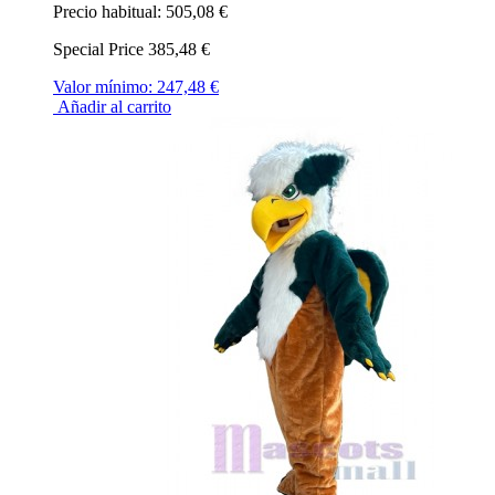
Precio habitual:
505,08 €
Special Price
385,48 €
Valor mínimo:
247,48 €
Añadir al carrito