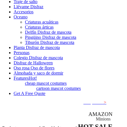
Traje de salto
Llévame Disfraz
Accesorios
Oceano
Criaturas acuáticas
Criaturas árticas
Delfín Disfraz de mascota
Pingüino Disfraz de mascota
Tiburón Disfraz de mascota
Planta Disfraz de mascota
Personas
Colegio Disfraz de mascota
Disfraz de Halloween
Oso rosa Oso de flores
Almohada y saco de dormir
Features
Hot!
HOT
SALE
cheap mascot costumes
cartoon mascot costumes
Now starting at
$29
Get A Free Quote
Shop now
>
AMAZON
Minions
HOT SALE