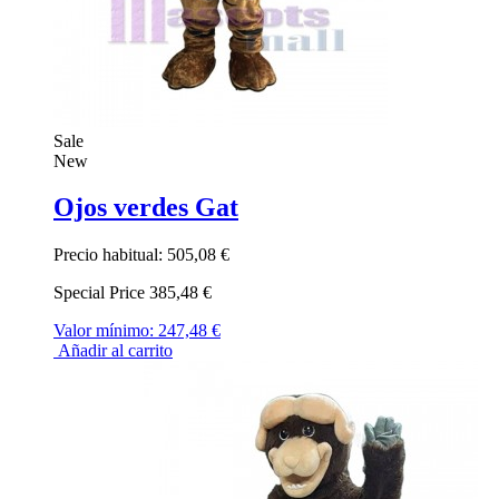
Sale
New
Ojos verdes Gat
Precio habitual:
505,08 €
Special Price
385,48 €
Valor mínimo:
247,48 €
Añadir al carrito