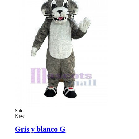
Sale
New
Gris y blanco G