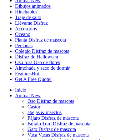
Animal
New
Dibujos animados
Hinchables
Traje de salto
Llévame Disfraz
Accesorios
Oceano
Planta Disfraz de mascota
Personas
Colegio Disfraz de mascota
Disfraz de Halloween
Oso rosa Oso de flores
Almohada y saco de dormir
Features
Hot!
Get A Free Quote!
Inicio
Animal
New
Oso Disfraz de mascota
Castor
abejas & insectos
Pájaro Disfraz de mascota
Búfalo Toro Disfraz de mascota
Gato Disfraz de mascota
Vaca Vacas Disfraz de mascota