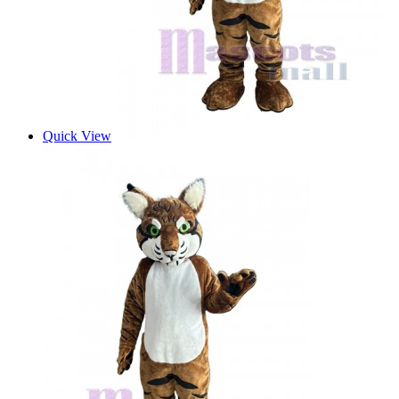
Quick View