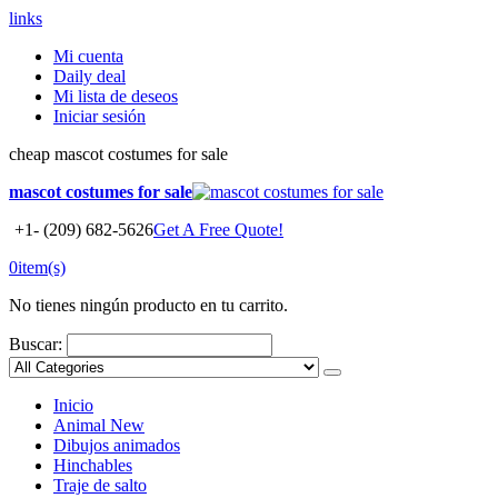
links
Mi cuenta
Daily deal
Mi lista de deseos
Iniciar sesión
cheap mascot costumes for sale
mascot costumes for sale
+1- (209) 682-5626
Get A Free Quote!
0
item(s)
No tienes ningún producto en tu carrito.
Buscar:
Inicio
Animal
New
Dibujos animados
Hinchables
Traje de salto