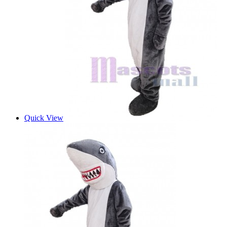
Quick View