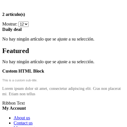
2 artículo(s)
Mostrar:
Daily deal
No hay ningún artículo que se ajuste a su selección.
Featured
No hay ningún artículo que se ajuste a su selección.
Custom HTML Block
This is a custom sub-title.
Lorem ipsum dolor sit amet, consectetur adipiscing elit. Cras non placerat
mi. Etiam non tellus
Ribbon Text
My Account
About us
Contact us