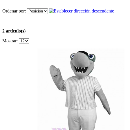
Ordenar por:
2 artículo(s)
Mostrar: