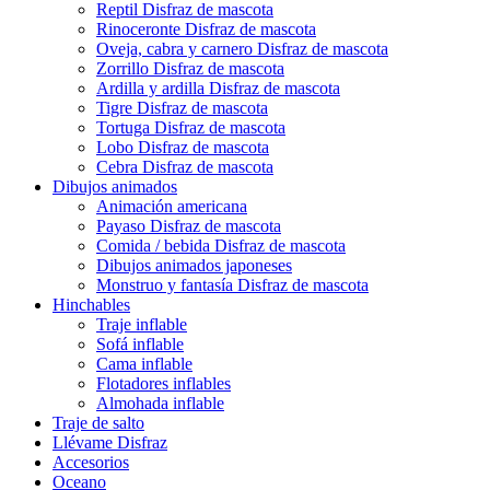
Reptil Disfraz de mascota
Rinoceronte Disfraz de mascota
Oveja, cabra y carnero Disfraz de mascota
Zorrillo Disfraz de mascota
Ardilla y ardilla Disfraz de mascota
Tigre Disfraz de mascota
Tortuga Disfraz de mascota
Lobo Disfraz de mascota
Cebra Disfraz de mascota
Dibujos animados
Animación americana
Payaso Disfraz de mascota
Comida / bebida Disfraz de mascota
Dibujos animados japoneses
Monstruo y fantasía Disfraz de mascota
Hinchables
Traje inflable
Sofá inflable
Cama inflable
Flotadores inflables
Almohada inflable
Traje de salto
Llévame Disfraz
Accesorios
Oceano