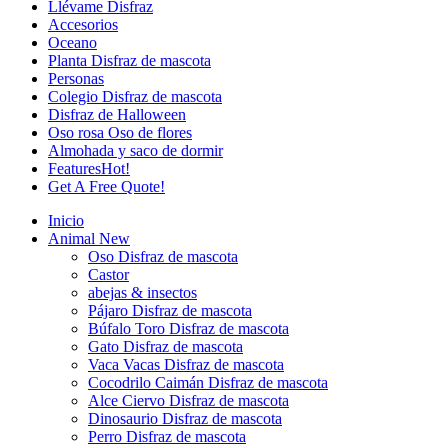
Llévame Disfraz
Accesorios
Oceano
Planta Disfraz de mascota
Personas
Colegio Disfraz de mascota
Disfraz de Halloween
Oso rosa Oso de flores
Almohada y saco de dormir
Features
Hot!
Get A Free Quote!
Inicio
Animal
New
Oso Disfraz de mascota
Castor
abejas & insectos
Pájaro Disfraz de mascota
Búfalo Toro Disfraz de mascota
Gato Disfraz de mascota
Vaca Vacas Disfraz de mascota
Cocodrilo Caimán Disfraz de mascota
Alce Ciervo Disfraz de mascota
Dinosaurio Disfraz de mascota
Perro Disfraz de mascota