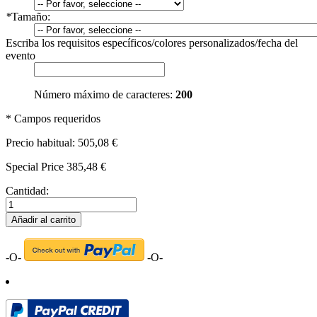
*
Tamaño:
Escriba los requisitos específicos/colores personalizados/fecha del
evento
Número máximo de caracteres:
200
* Campos requeridos
Precio habitual:
505,08 €
Special Price
385,48 €
Cantidad:
Añadir al carrito
-O-
-O-