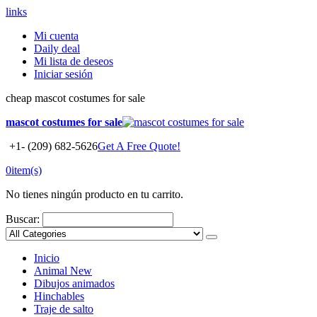
links
Mi cuenta
Daily deal
Mi lista de deseos
Iniciar sesión
cheap mascot costumes for sale
mascot costumes for sale
+1- (209) 682-5626
Get A Free Quote!
0
item(s)
No tienes ningún producto en tu carrito.
Buscar:
Inicio
Animal
New
Dibujos animados
Hinchables
Traje de salto