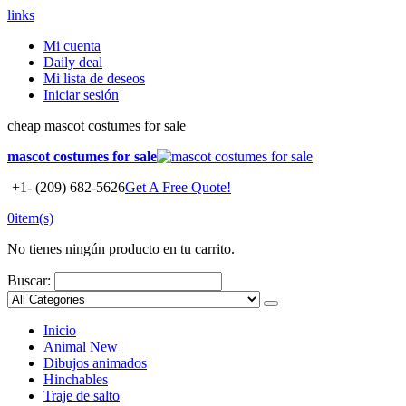
links
Mi cuenta
Daily deal
Mi lista de deseos
Iniciar sesión
cheap mascot costumes for sale
mascot costumes for sale
+1- (209) 682-5626
Get A Free Quote!
0
item(s)
No tienes ningún producto en tu carrito.
Buscar:
Inicio
Animal
New
Dibujos animados
Hinchables
Traje de salto