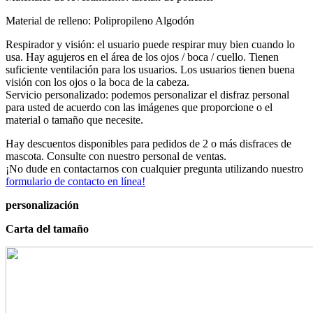
Material de relleno: Polipropileno Algodón
Respirador y visión: el usuario puede respirar muy bien cuando lo
usa. Hay agujeros en el área de los ojos / boca / cuello. Tienen
suficiente ventilación para los usuarios. Los usuarios tienen buena
visión con los ojos o la boca de la cabeza.
Servicio personalizado: podemos personalizar el disfraz personal
para usted de acuerdo con las imágenes que proporcione o el
material o tamaño que necesite.
Hay descuentos disponibles para pedidos de 2 o más disfraces de
mascota. Consulte con nuestro personal de ventas.
¡No dude en contactarnos con cualquier pregunta utilizando nuestro
formulario de contacto en línea!
personalización
Carta del tamaño