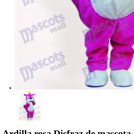
Ardilla rosa Disfraz de mascota