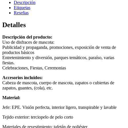
Descripción
Etiquetas
Reseñas
Detalles
Descripción del producto:
Uso de disfraces de mascota:
Publicidad y propaganda, promociones, exposición de venta de
productos básicos
Entretenimiento y diversión, parques temáticos, paraíso, varias
fiestas.
Celebraciones, Fiestas, Ceremonias
Accesorios incluidos:
Cabeza de mascota, cuerpo de mascota, zapatos o cubiertas de
zapatos, guantes, (cola), etc.
Material:
Jefe: EPE. Visión perfecta, interior ligero, transpirable y lavable
Tejido exterior: terciopelo de pelo corto
Materiales de revestimiento: tafetán de poliéster