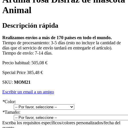
Animal
Descripción rápida
Realizamos envíos a más de 170 países en todo el mundo.
Tiempo de procesamiento: 3-5 días (esto no incluye la cantidad de
días que el servicio de envío tardará en entregarle el artículo).
Tiempo de envío: 7-14 días.
Precio habitual:
505,08 €
Special Price
385,48 €
SKU:
MOM21
Escribir un email a un amigo
*
Color:
*
Tamaño:
Escriba los requisitos específicos/colores personalizados/fecha del
evento