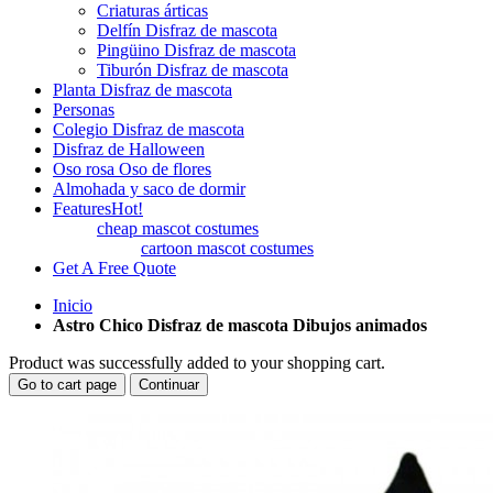
Criaturas árticas
Delfín Disfraz de mascota
Pingüino Disfraz de mascota
Tiburón Disfraz de mascota
Planta Disfraz de mascota
Personas
Colegio Disfraz de mascota
Disfraz de Halloween
Oso rosa Oso de flores
Almohada y saco de dormir
Features
Hot!
cheap mascot costumes
cartoon mascot costumes
Get A Free Quote
Inicio
Astro Chico Disfraz de mascota Dibujos animados
Product was successfully added to your shopping cart.
Go to cart page
Continuar