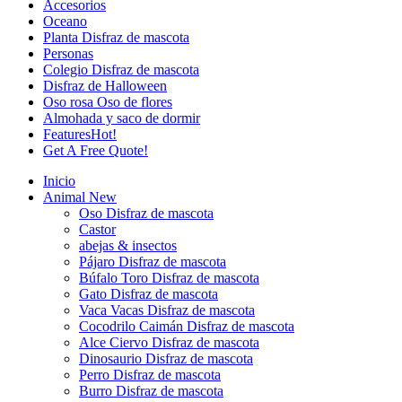
Accesorios
Oceano
Planta Disfraz de mascota
Personas
Colegio Disfraz de mascota
Disfraz de Halloween
Oso rosa Oso de flores
Almohada y saco de dormir
Features
Hot!
Get A Free Quote!
Inicio
Animal
New
Oso Disfraz de mascota
Castor
abejas & insectos
Pájaro Disfraz de mascota
Búfalo Toro Disfraz de mascota
Gato Disfraz de mascota
Vaca Vacas Disfraz de mascota
Cocodrilo Caimán Disfraz de mascota
Alce Ciervo Disfraz de mascota
Dinosaurio Disfraz de mascota
Perro Disfraz de mascota
Burro Disfraz de mascota