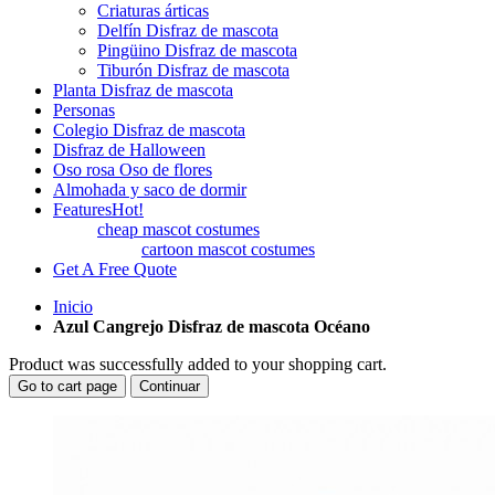
Criaturas árticas
Delfín Disfraz de mascota
Pingüino Disfraz de mascota
Tiburón Disfraz de mascota
Planta Disfraz de mascota
Personas
Colegio Disfraz de mascota
Disfraz de Halloween
Oso rosa Oso de flores
Almohada y saco de dormir
Features
Hot!
cheap mascot costumes
cartoon mascot costumes
Get A Free Quote
Inicio
Azul Cangrejo Disfraz de mascota Océano
Product was successfully added to your shopping cart.
Go to cart page
Continuar