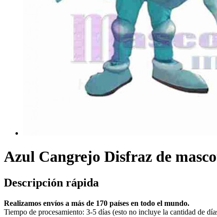
Azul Cangrejo Disfraz de masc
Descripción rápida
Realizamos envíos a más de 170 países en todo el mundo.
Tiempo de procesamiento: 3-5 días (esto no incluye la cantidad de días 