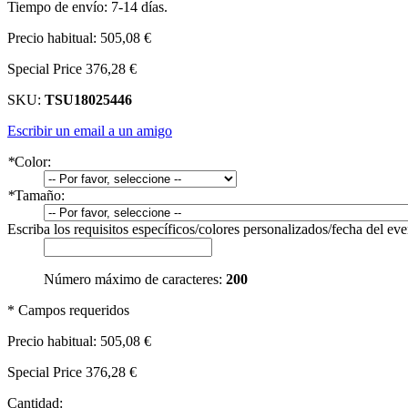
Tiempo de envío: 7-14 días.
Precio habitual:
505,08 €
Special Price
376,28 €
SKU:
TSU18025446
Escribir un email a un amigo
*
Color:
*
Tamaño:
Escriba los requisitos específicos/colores personalizados/fecha del ev
Número máximo de caracteres:
200
* Campos requeridos
Precio habitual:
505,08 €
Special Price
376,28 €
Cantidad: