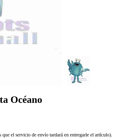
ota Océano
que el servicio de envío tardará en entregarle el artículo).