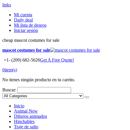
links
Mi cuenta
Daily deal
Mi lista de deseos
Iniciar sesión
cheap mascot costumes for sale
mascot costumes for sale
+1- (209) 682-5626
Get A Free Quote!
0
item(s)
No tienes ningún producto en tu carrito.
Buscar:
Inicio
Animal
New
Dibujos animados
Hinchables
Traje de salto