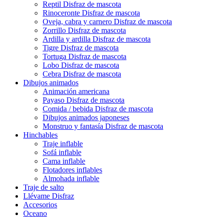
Reptil Disfraz de mascota
Rinoceronte Disfraz de mascota
Oveja, cabra y carnero Disfraz de mascota
Zorrillo Disfraz de mascota
Ardilla y ardilla Disfraz de mascota
Tigre Disfraz de mascota
Tortuga Disfraz de mascota
Lobo Disfraz de mascota
Cebra Disfraz de mascota
Dibujos animados
Animación americana
Payaso Disfraz de mascota
Comida / bebida Disfraz de mascota
Dibujos animados japoneses
Monstruo y fantasía Disfraz de mascota
Hinchables
Traje inflable
Sofá inflable
Cama inflable
Flotadores inflables
Almohada inflable
Traje de salto
Llévame Disfraz
Accesorios
Oceano