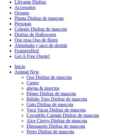
Llévame Disfraz
Accesorios
Oceano
Planta Disfraz de mascota
Personas
Colegio Disfraz de mascota
Disfraz de Halloween
Oso rosa Oso de flores
Almohada y saco de dormir
Features
Hot!
Get A Free Quote!
Inicio
Animal
New
Oso Disfraz de mascota
Castor
abejas & insectos
Pájaro Disfraz de mascota
Búfalo Toro Disfraz de mascota
Gato Disfraz de mascota
Vaca Vacas Disfraz de mascota
Cocodrilo Caimán Disfraz de mascota
Alce Ciervo Disfraz de mascota
Dinosaurio Disfraz de mascota
Perro Disfraz de mascota