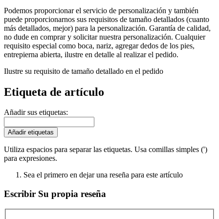
Podemos proporcionar el servicio de personalización y también
puede proporcionarnos sus requisitos de tamaño detallados (cuanto
más detallados, mejor) para la personalización. Garantía de calidad,
no dude en comprar y solicitar nuestra personalización. Cualquier
requisito especial como boca, nariz, agregar dedos de los pies,
entrepierna abierta, ilustre en detalle al realizar el pedido.
Ilustre su requisito de tamaño detallado en el pedido
Etiqueta de artículo
Añadir sus etiquetas:
Añadir etiquetas
Utiliza espacios para separar las etiquetas. Usa comillas simples (')
para expresiones.
Sea el primero en dejar una reseña para este artículo
Escribir Su propia reseña