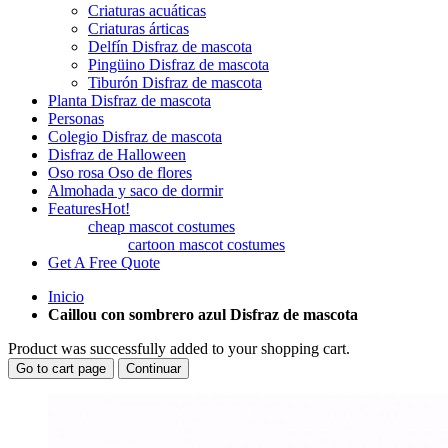
Criaturas acuáticas
Criaturas árticas
Delfín Disfraz de mascota
Pingüino Disfraz de mascota
Tiburón Disfraz de mascota
Planta Disfraz de mascota
Personas
Colegio Disfraz de mascota
Disfraz de Halloween
Oso rosa Oso de flores
Almohada y saco de dormir
Features
Hot!
cheap mascot costumes
cartoon mascot costumes
Get A Free Quote
Inicio
Caillou con sombrero azul Disfraz de mascota
Product was successfully added to your shopping cart.
Go to cart page
Continuar