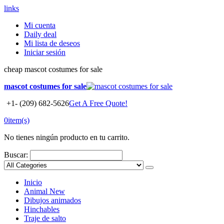
links
Mi cuenta
Daily deal
Mi lista de deseos
Iniciar sesión
cheap mascot costumes for sale
mascot costumes for sale
+1- (209) 682-5626
Get A Free Quote!
0
item(s)
No tienes ningún producto en tu carrito.
Buscar:
Inicio
Animal
New
Dibujos animados
Hinchables
Traje de salto