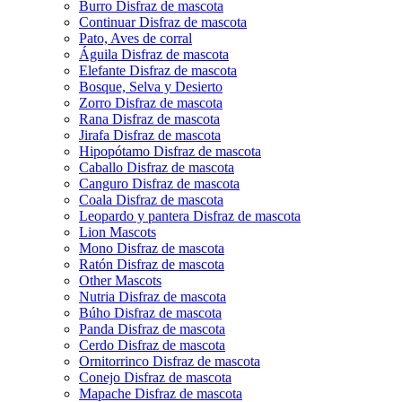
Burro Disfraz de mascota
Continuar Disfraz de mascota
Pato, Aves de corral
Águila Disfraz de mascota
Elefante Disfraz de mascota
Bosque, Selva y Desierto
Zorro Disfraz de mascota
Rana Disfraz de mascota
Jirafa Disfraz de mascota
Hipopótamo Disfraz de mascota
Caballo Disfraz de mascota
Canguro Disfraz de mascota
Coala Disfraz de mascota
Leopardo y pantera Disfraz de mascota
Lion Mascots
Mono Disfraz de mascota
Ratón Disfraz de mascota
Other Mascots
Nutria Disfraz de mascota
Búho Disfraz de mascota
Panda Disfraz de mascota
Cerdo Disfraz de mascota
Ornitorrinco Disfraz de mascota
Conejo Disfraz de mascota
Mapache Disfraz de mascota