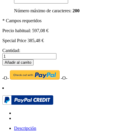
Número máximo de caracteres:
200
* Campos requeridos
Precio habitual:
597,08 €
Special Price
385,48 €
Cantidad:
Añadir al carrito
-O-
-O-
Descripción