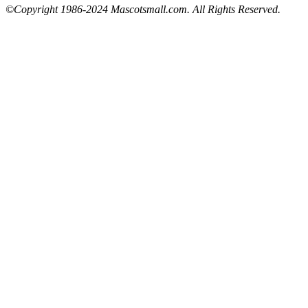
©Copyright 1986-2024 Mascotsmall.com. All Rights Reserved.