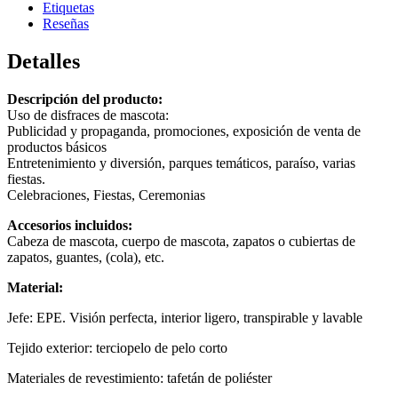
Etiquetas
Reseñas
Detalles
Descripción del producto:
Uso de disfraces de mascota:
Publicidad y propaganda, promociones, exposición de venta de
productos básicos
Entretenimiento y diversión, parques temáticos, paraíso, varias
fiestas.
Celebraciones, Fiestas, Ceremonias
Accesorios incluidos:
Cabeza de mascota, cuerpo de mascota, zapatos o cubiertas de
zapatos, guantes, (cola), etc.
Material:
Jefe: EPE. Visión perfecta, interior ligero, transpirable y lavable
Tejido exterior: terciopelo de pelo corto
Materiales de revestimiento: tafetán de poliéster