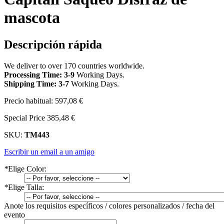
mascota
Descripción rápida
We deliver to over 170 countries worldwide.
Processing Time: 3-9
Working Days
.
Shipping Time: 3-7
Working Days
.
Precio habitual:
597,08 €
Special Price
385,48 €
SKU:
TM443
Escribir un email a un amigo
*
Elige Color:
*
Elige Talla:
Anote los requisitos específicos / colores personalizados / fecha del
evento