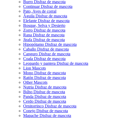
Burro Disfraz de mascota
Continuar Disfraz de mascota
Pato, Aves de corral
Águila Disfraz de mascota
Elefante Disfraz de mascota
Bosque, Selva y Desierto
Zorro Disfraz de mascota
Rana Disfraz de mascota
Jirafa Disfraz de mascota
Hipopótamo Disfraz de mascota
Caballo Disfraz de mascota
Canguro Disfraz de mascota
Coala Disfraz de mascota
Leopardo y pantera Disfraz de mascota
Lion Mascots
Mono Disfraz de mascota
Ratón Disfraz de mascota
Other Mascots
Nutria Disfraz de mascota
Búho Disfraz de mascota
Panda Disfraz de mascota
Cerdo Disfraz de mascota
Ornitorrinco Disfraz de mascota
Conejo Disfraz de mascota
Mapache Disfraz de mascota