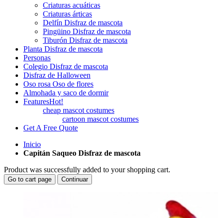
Criaturas acuáticas
Criaturas árticas
Delfín Disfraz de mascota
Pingüino Disfraz de mascota
Tiburón Disfraz de mascota
Planta Disfraz de mascota
Personas
Colegio Disfraz de mascota
Disfraz de Halloween
Oso rosa Oso de flores
Almohada y saco de dormir
Features
Hot!
cheap mascot costumes
cartoon mascot costumes
Get A Free Quote
Inicio
Capitán Saqueo Disfraz de mascota
Product was successfully added to your shopping cart.
Go to cart page
Continuar