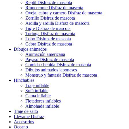
Reptil Disfraz de mascota
Rinoceronte Disfraz de mascota
Oveja, cabra y carnero Disfraz de mascota
Zorrillo Disfraz de mascota
Ardilla y ardilla Disfraz de mascota
Tigre Disfraz de mascota
Tortuga Disfraz de mascota
Lobo Disfraz de mascota
Cebra Disfraz de mascota
Dibujos animados
Animación americana
Payaso Disfraz de mascota
Comida / bebida Disfraz de mascota
Dibujos animados japoneses
Monstruo y fantasía Disfraz de mascota
Hinchables
Traje inflable
Sofá inflable
Cama inflable
Flotadores inflables
Almohada inflable
Traje de salto
Llévame Disfraz
Accesorios
Oceano