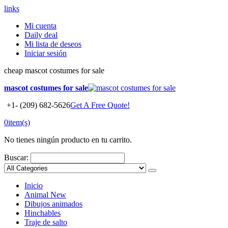
links
Mi cuenta
Daily deal
Mi lista de deseos
Iniciar sesión
cheap mascot costumes for sale
mascot costumes for sale
+1- (209) 682-5626
Get A Free Quote!
0
item(s)
No tienes ningún producto en tu carrito.
Buscar:
Inicio
Animal
New
Dibujos animados
Hinchables
Traje de salto