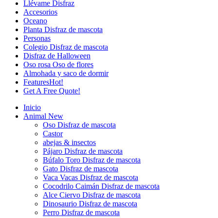
Llévame Disfraz
Accesorios
Oceano
Planta Disfraz de mascota
Personas
Colegio Disfraz de mascota
Disfraz de Halloween
Oso rosa Oso de flores
Almohada y saco de dormir
Features
Hot!
Get A Free Quote!
Inicio
Animal
New
Oso Disfraz de mascota
Castor
abejas & insectos
Pájaro Disfraz de mascota
Búfalo Toro Disfraz de mascota
Gato Disfraz de mascota
Vaca Vacas Disfraz de mascota
Cocodrilo Caimán Disfraz de mascota
Alce Ciervo Disfraz de mascota
Dinosaurio Disfraz de mascota
Perro Disfraz de mascota