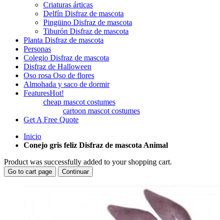
Criaturas árticas
Delfín Disfraz de mascota
Pingüino Disfraz de mascota
Tiburón Disfraz de mascota
Planta Disfraz de mascota
Personas
Colegio Disfraz de mascota
Disfraz de Halloween
Oso rosa Oso de flores
Almohada y saco de dormir
Features
Hot!
cheap mascot costumes
cartoon mascot costumes
Get A Free Quote
Inicio
Conejo gris feliz Disfraz de mascota Animal
Product was successfully added to your shopping cart.
Go to cart page
Continuar