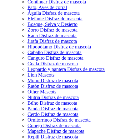
Continuar Disfraz de mascota
Pato, Aves de corral
Águila Disfraz de mascota
Elefante Disfraz de mascota
Bosque, Selva y Desierto
Zorro Disfraz de mascota
Rana Disfraz de mascota
Jirafa Disfraz de mascota
Hipopótamo Disfraz de mascota
Caballo Disfraz de mascota
Canguro Disfraz de mascota
Coala Disfraz de mascota
Leopardo y pantera Disfraz de mascota
Lion Mascots
Mono Disfraz de mascota
Ratón Disfraz de mascota
Other Mascots
Nutria Disfraz de mascota
Búho Disfraz de mascota
Panda Disfraz de mascota
Cerdo Disfraz de mascota
Ornitorrinco Disfraz de mascota
Conejo Disfraz de mascota
Mapache Disfraz de mascota
Reptil Disfraz de mascota