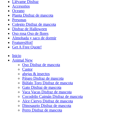
Llévame Disfraz
Accesorios
Oceano
Planta Disfraz de mascota
Personas
Colegio Disfraz de mascota
Disfraz de Halloween
Oso rosa Oso de flores
Almohada y saco de dormir
Features
Hot!
Get A Free Quote!
Inicio
Animal
New
Oso Disfraz de mascota
Castor
abejas & insectos
Pájaro Disfraz de mascota
Búfalo Toro Disfraz de mascota
Gato Disfraz de mascota
Vaca Vacas Disfraz de mascota
Cocodrilo Caimán Disfraz de mascota
Alce Ciervo Disfraz de mascota
Dinosaurio Disfraz de mascota
Perro Disfraz de mascota