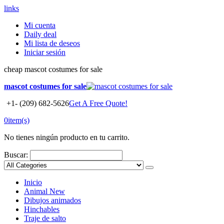
links
Mi cuenta
Daily deal
Mi lista de deseos
Iniciar sesión
cheap mascot costumes for sale
mascot costumes for sale
+1- (209) 682-5626
Get A Free Quote!
0
item(s)
No tienes ningún producto en tu carrito.
Buscar:
Inicio
Animal
New
Dibujos animados
Hinchables
Traje de salto