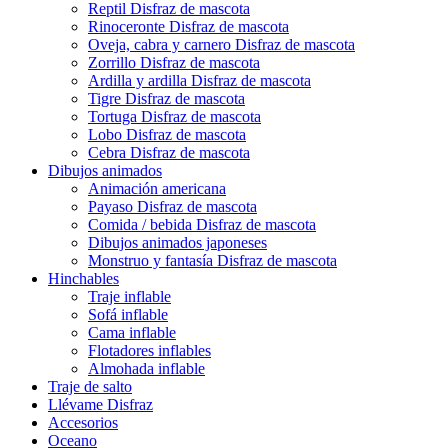
Reptil Disfraz de mascota
Rinoceronte Disfraz de mascota
Oveja, cabra y carnero Disfraz de mascota
Zorrillo Disfraz de mascota
Ardilla y ardilla Disfraz de mascota
Tigre Disfraz de mascota
Tortuga Disfraz de mascota
Lobo Disfraz de mascota
Cebra Disfraz de mascota
Dibujos animados
Animación americana
Payaso Disfraz de mascota
Comida / bebida Disfraz de mascota
Dibujos animados japoneses
Monstruo y fantasía Disfraz de mascota
Hinchables
Traje inflable
Sofá inflable
Cama inflable
Flotadores inflables
Almohada inflable
Traje de salto
Llévame Disfraz
Accesorios
Oceano