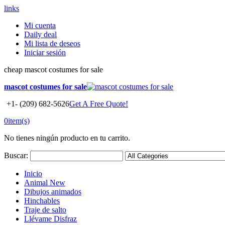
links
Mi cuenta
Daily deal
Mi lista de deseos
Iniciar sesión
cheap mascot costumes for sale
mascot costumes for sale
+1- (209) 682-5626
Get A Free Quote!
0
item(s)
No tienes ningún producto en tu carrito.
Buscar:
Inicio
Animal
New
Dibujos animados
Hinchables
Traje de salto
Llévame Disfraz