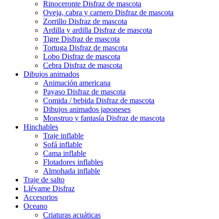
Rinoceronte Disfraz de mascota
Oveja, cabra y carnero Disfraz de mascota
Zorrillo Disfraz de mascota
Ardilla y ardilla Disfraz de mascota
Tigre Disfraz de mascota
Tortuga Disfraz de mascota
Lobo Disfraz de mascota
Cebra Disfraz de mascota
Dibujos animados
Animación americana
Payaso Disfraz de mascota
Comida / bebida Disfraz de mascota
Dibujos animados japoneses
Monstruo y fantasía Disfraz de mascota
Hinchables
Traje inflable
Sofá inflable
Cama inflable
Flotadores inflables
Almohada inflable
Traje de salto
Llévame Disfraz
Accesorios
Oceano
Criaturas acuáticas