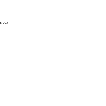
es
box