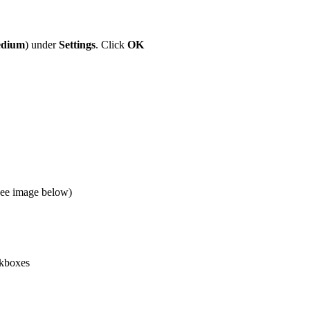
dium
) under
Settings
. Click
OK
(See image below)
kboxes