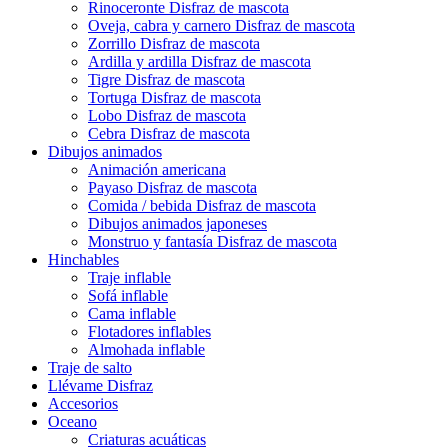
Rinoceronte Disfraz de mascota
Oveja, cabra y carnero Disfraz de mascota
Zorrillo Disfraz de mascota
Ardilla y ardilla Disfraz de mascota
Tigre Disfraz de mascota
Tortuga Disfraz de mascota
Lobo Disfraz de mascota
Cebra Disfraz de mascota
Dibujos animados
Animación americana
Payaso Disfraz de mascota
Comida / bebida Disfraz de mascota
Dibujos animados japoneses
Monstruo y fantasía Disfraz de mascota
Hinchables
Traje inflable
Sofá inflable
Cama inflable
Flotadores inflables
Almohada inflable
Traje de salto
Llévame Disfraz
Accesorios
Oceano
Criaturas acuáticas