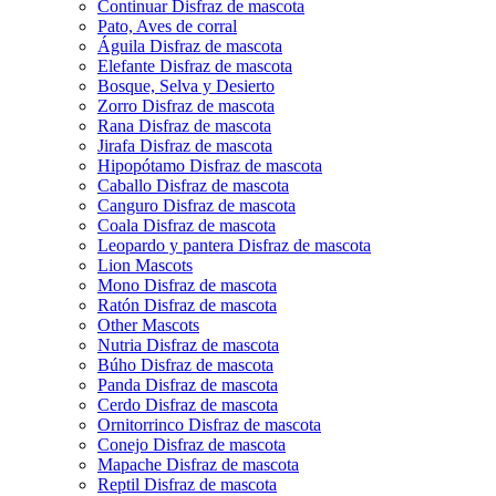
Continuar Disfraz de mascota
Pato, Aves de corral
Águila Disfraz de mascota
Elefante Disfraz de mascota
Bosque, Selva y Desierto
Zorro Disfraz de mascota
Rana Disfraz de mascota
Jirafa Disfraz de mascota
Hipopótamo Disfraz de mascota
Caballo Disfraz de mascota
Canguro Disfraz de mascota
Coala Disfraz de mascota
Leopardo y pantera Disfraz de mascota
Lion Mascots
Mono Disfraz de mascota
Ratón Disfraz de mascota
Other Mascots
Nutria Disfraz de mascota
Búho Disfraz de mascota
Panda Disfraz de mascota
Cerdo Disfraz de mascota
Ornitorrinco Disfraz de mascota
Conejo Disfraz de mascota
Mapache Disfraz de mascota
Reptil Disfraz de mascota