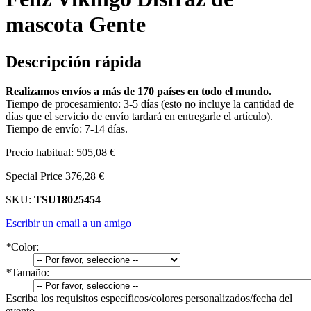
mascota Gente
Descripción rápida
Realizamos envíos a más de 170 países en todo el mundo.
Tiempo de procesamiento: 3-5 días (esto no incluye la cantidad de
días que el servicio de envío tardará en entregarle el artículo).
Tiempo de envío: 7-14 días.
Precio habitual:
505,08 €
Special Price
376,28 €
SKU:
TSU18025454
Escribir un email a un amigo
*
Color:
*
Tamaño:
Escriba los requisitos específicos/colores personalizados/fecha del
evento