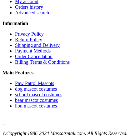
My account
Orders history
Advanced search
Information
Privacy Policy
Return Policy
Shipping and Delivery
Payment Methods
Order Cancellation
Billing Terms & Conditions
Main Features
Paw Patrol Mascots
dog mascot costumes
school mascot costumes
bear mascot costumes
lion mascot costumes
©Copyright 1986-2024 Mascotsmall.com. All Rights Reserved.