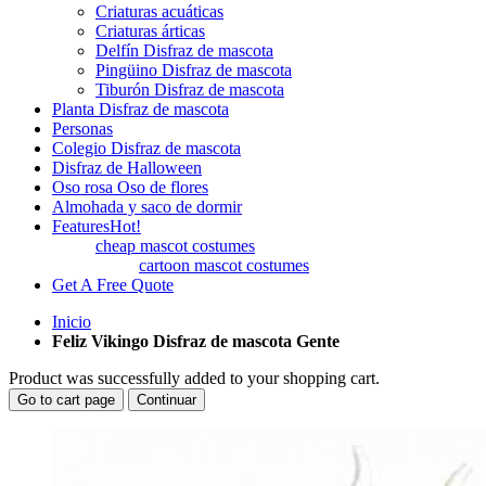
Criaturas acuáticas
Criaturas árticas
Delfín Disfraz de mascota
Pingüino Disfraz de mascota
Tiburón Disfraz de mascota
Planta Disfraz de mascota
Personas
Colegio Disfraz de mascota
Disfraz de Halloween
Oso rosa Oso de flores
Almohada y saco de dormir
Features
Hot!
cheap mascot costumes
cartoon mascot costumes
Get A Free Quote
Inicio
Feliz Vikingo Disfraz de mascota Gente
Product was successfully added to your shopping cart.
Go to cart page
Continuar