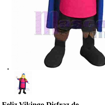
Feliz Vikingo Disfraz de