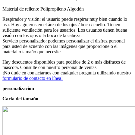
Material de relleno: Polipropileno Algodón
Respirador y visión: el usuario puede respirar muy bien cuando lo
usa. Hay agujeros en el área de los ojos / boca / cuello. Tienen
suficiente ventilación para los usuarios. Los usuarios tienen buena
visión con los ojos o la boca de la cabeza.
Servicio personalizado: podemos personalizar el disfraz personal
para usted de acuerdo con las imágenes que proporcione o el
material o tamaño que necesite.
Hay descuentos disponibles para pedidos de 2 o más disfraces de
mascota. Consulte con nuestro personal de ventas.
¡No dude en contactarnos con cualquier pregunta utilizando nuestro
formulario de contacto en línea!
personalización
Carta del tamaño