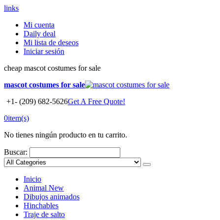
links
Mi cuenta
Daily deal
Mi lista de deseos
Iniciar sesión
cheap mascot costumes for sale
mascot costumes for sale
+1- (209) 682-5626
Get A Free Quote!
0
item(s)
No tienes ningún producto en tu carrito.
Buscar:
Inicio
Animal
New
Dibujos animados
Hinchables
Traje de salto