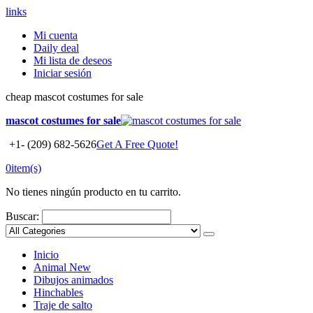
links
Mi cuenta
Daily deal
Mi lista de deseos
Iniciar sesión
cheap mascot costumes for sale
mascot costumes for sale
+1- (209) 682-5626
Get A Free Quote!
0
item(s)
No tienes ningún producto en tu carrito.
Buscar:
Inicio
Animal
New
Dibujos animados
Hinchables
Traje de salto