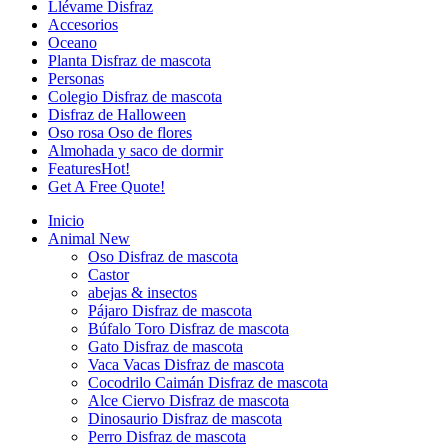
Llévame Disfraz
Accesorios
Oceano
Planta Disfraz de mascota
Personas
Colegio Disfraz de mascota
Disfraz de Halloween
Oso rosa Oso de flores
Almohada y saco de dormir
Features
Hot!
Get A Free Quote!
Inicio
Animal
New
Oso Disfraz de mascota
Castor
abejas & insectos
Pájaro Disfraz de mascota
Búfalo Toro Disfraz de mascota
Gato Disfraz de mascota
Vaca Vacas Disfraz de mascota
Cocodrilo Caimán Disfraz de mascota
Alce Ciervo Disfraz de mascota
Dinosaurio Disfraz de mascota
Perro Disfraz de mascota