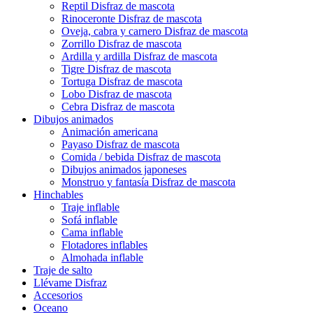
Reptil Disfraz de mascota
Rinoceronte Disfraz de mascota
Oveja, cabra y carnero Disfraz de mascota
Zorrillo Disfraz de mascota
Ardilla y ardilla Disfraz de mascota
Tigre Disfraz de mascota
Tortuga Disfraz de mascota
Lobo Disfraz de mascota
Cebra Disfraz de mascota
Dibujos animados
Animación americana
Payaso Disfraz de mascota
Comida / bebida Disfraz de mascota
Dibujos animados japoneses
Monstruo y fantasía Disfraz de mascota
Hinchables
Traje inflable
Sofá inflable
Cama inflable
Flotadores inflables
Almohada inflable
Traje de salto
Llévame Disfraz
Accesorios
Oceano