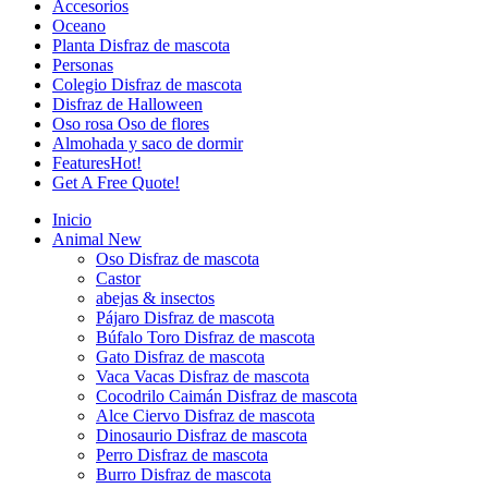
Accesorios
Oceano
Planta Disfraz de mascota
Personas
Colegio Disfraz de mascota
Disfraz de Halloween
Oso rosa Oso de flores
Almohada y saco de dormir
Features
Hot!
Get A Free Quote!
Inicio
Animal
New
Oso Disfraz de mascota
Castor
abejas & insectos
Pájaro Disfraz de mascota
Búfalo Toro Disfraz de mascota
Gato Disfraz de mascota
Vaca Vacas Disfraz de mascota
Cocodrilo Caimán Disfraz de mascota
Alce Ciervo Disfraz de mascota
Dinosaurio Disfraz de mascota
Perro Disfraz de mascota
Burro Disfraz de mascota