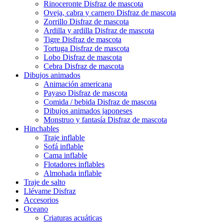
Rinoceronte Disfraz de mascota
Oveja, cabra y carnero Disfraz de mascota
Zorrillo Disfraz de mascota
Ardilla y ardilla Disfraz de mascota
Tigre Disfraz de mascota
Tortuga Disfraz de mascota
Lobo Disfraz de mascota
Cebra Disfraz de mascota
Dibujos animados
Animación americana
Payaso Disfraz de mascota
Comida / bebida Disfraz de mascota
Dibujos animados japoneses
Monstruo y fantasía Disfraz de mascota
Hinchables
Traje inflable
Sofá inflable
Cama inflable
Flotadores inflables
Almohada inflable
Traje de salto
Llévame Disfraz
Accesorios
Oceano
Criaturas acuáticas