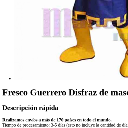
Fresco Guerrero Disfraz de mas
Descripción rápida
Realizamos envíos a más de 170 países en todo el mundo.
Tiempo de procesamiento: 3-5 días (esto no incluye la cantidad de días 