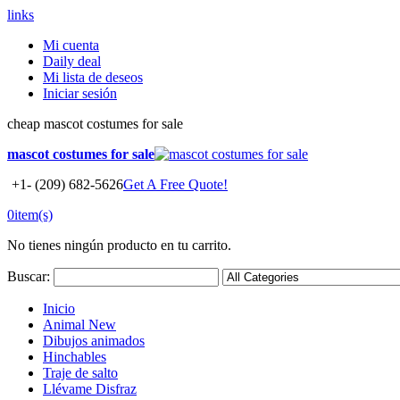
links
Mi cuenta
Daily deal
Mi lista de deseos
Iniciar sesión
cheap mascot costumes for sale
mascot costumes for sale
+1- (209) 682-5626
Get A Free Quote!
0
item(s)
No tienes ningún producto en tu carrito.
Buscar:
Inicio
Animal
New
Dibujos animados
Hinchables
Traje de salto
Llévame Disfraz