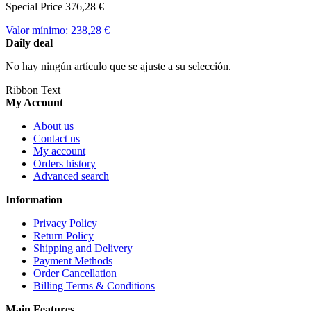
Special Price
376,28 €
Valor mínimo:
238,28 €
Daily deal
No hay ningún artículo que se ajuste a su selección.
Ribbon Text
My Account
About us
Contact us
My account
Orders history
Advanced search
Information
Privacy Policy
Return Policy
Shipping and Delivery
Payment Methods
Order Cancellation
Billing Terms & Conditions
Main Features