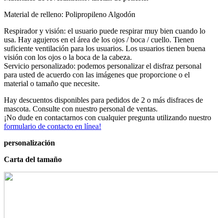
Material de relleno: Polipropileno Algodón
Respirador y visión: el usuario puede respirar muy bien cuando lo
usa. Hay agujeros en el área de los ojos / boca / cuello. Tienen
suficiente ventilación para los usuarios. Los usuarios tienen buena
visión con los ojos o la boca de la cabeza.
Servicio personalizado: podemos personalizar el disfraz personal
para usted de acuerdo con las imágenes que proporcione o el
material o tamaño que necesite.
Hay descuentos disponibles para pedidos de 2 o más disfraces de
mascota. Consulte con nuestro personal de ventas.
¡No dude en contactarnos con cualquier pregunta utilizando nuestro
formulario de contacto en línea!
personalización
Carta del tamaño