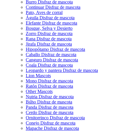
Burro Disfraz de mascota
Continuar Disfraz de mascota
Pato, Aves de corral
Águila Disfraz de mascota
Elefante Disfraz de mascota
Bosque, Selva y Desierto
Zorro Disfraz de mascota
Rana Disfraz de mascota
Jirafa Disfraz de mascota
Hipopótamo Disfraz de mascota
Caballo Disfraz de mascota
Canguro Disfraz de mascota
Coala Disfraz de mascota
Leopardo y pantera Disfraz de mascota
Lion Mascots
Mono Disfraz de mascota
Ratón Disfraz de mascota
Other Mascots
Nutria Disfraz de mascota
Búho Disfraz de mascota
Panda Disfraz de mascota
Cerdo Disfraz de mascota
Ornitorrinco Disfraz de mascota
Conejo Disfraz de mascota
Mapache Disfraz de mascota