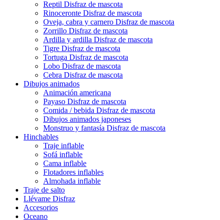
Reptil Disfraz de mascota
Rinoceronte Disfraz de mascota
Oveja, cabra y carnero Disfraz de mascota
Zorrillo Disfraz de mascota
Ardilla y ardilla Disfraz de mascota
Tigre Disfraz de mascota
Tortuga Disfraz de mascota
Lobo Disfraz de mascota
Cebra Disfraz de mascota
Dibujos animados
Animación americana
Payaso Disfraz de mascota
Comida / bebida Disfraz de mascota
Dibujos animados japoneses
Monstruo y fantasía Disfraz de mascota
Hinchables
Traje inflable
Sofá inflable
Cama inflable
Flotadores inflables
Almohada inflable
Traje de salto
Llévame Disfraz
Accesorios
Oceano