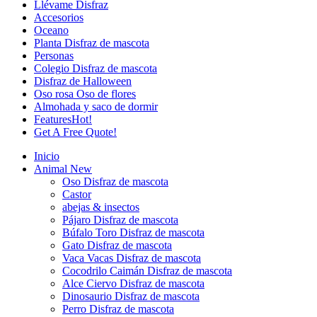
Llévame Disfraz
Accesorios
Oceano
Planta Disfraz de mascota
Personas
Colegio Disfraz de mascota
Disfraz de Halloween
Oso rosa Oso de flores
Almohada y saco de dormir
Features
Hot!
Get A Free Quote!
Inicio
Animal
New
Oso Disfraz de mascota
Castor
abejas & insectos
Pájaro Disfraz de mascota
Búfalo Toro Disfraz de mascota
Gato Disfraz de mascota
Vaca Vacas Disfraz de mascota
Cocodrilo Caimán Disfraz de mascota
Alce Ciervo Disfraz de mascota
Dinosaurio Disfraz de mascota
Perro Disfraz de mascota