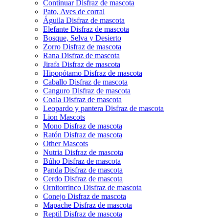
Continuar Disfraz de mascota
Pato, Aves de corral
Águila Disfraz de mascota
Elefante Disfraz de mascota
Bosque, Selva y Desierto
Zorro Disfraz de mascota
Rana Disfraz de mascota
Jirafa Disfraz de mascota
Hipopótamo Disfraz de mascota
Caballo Disfraz de mascota
Canguro Disfraz de mascota
Coala Disfraz de mascota
Leopardo y pantera Disfraz de mascota
Lion Mascots
Mono Disfraz de mascota
Ratón Disfraz de mascota
Other Mascots
Nutria Disfraz de mascota
Búho Disfraz de mascota
Panda Disfraz de mascota
Cerdo Disfraz de mascota
Ornitorrinco Disfraz de mascota
Conejo Disfraz de mascota
Mapache Disfraz de mascota
Reptil Disfraz de mascota