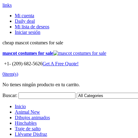
links
Mi cuenta
Daily deal
Mi lista de deseos
Iniciar sesión
cheap mascot costumes for sale
mascot costumes for sale
+1- (209) 682-5626
Get A Free Quote!
0
item(s)
No tienes ningún producto en tu carrito.
Buscar:
Inicio
Animal
New
Dibujos animados
Hinchables
Traje de salto
Llévame Disfraz