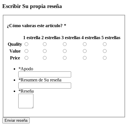
Escribir Su propia reseña
¿Cómo valoras este artículo?
*
1 estrella
2 estrellas
3 estrellas
4 estrellas
5 estrellas
Quality
Value
Price
*
Apodo
*
Resumen de Su reseña
*
Reseña
Enviar reseña