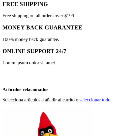
FREE SHIPPING
Free shipping on all orders over $199.
MONEY BACK GUARANTEE
100% money back guarantee.
ONLINE SUPPORT 24/7
Lorem ipsum dolor sit amet.
Artículos relacionados
Selecciona artículos a añadir al carrito o
seleccionar todo