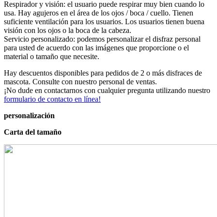
Respirador y visión: el usuario puede respirar muy bien cuando lo
usa. Hay agujeros en el área de los ojos / boca / cuello. Tienen
suficiente ventilación para los usuarios. Los usuarios tienen buena
visión con los ojos o la boca de la cabeza.
Servicio personalizado: podemos personalizar el disfraz personal
para usted de acuerdo con las imágenes que proporcione o el
material o tamaño que necesite.
Hay descuentos disponibles para pedidos de 2 o más disfraces de
mascota. Consulte con nuestro personal de ventas.
¡No dude en contactarnos con cualquier pregunta utilizando nuestro
formulario de contacto en línea!
personalización
Carta del tamaño