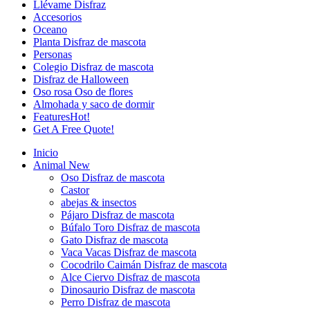
Llévame Disfraz
Accesorios
Oceano
Planta Disfraz de mascota
Personas
Colegio Disfraz de mascota
Disfraz de Halloween
Oso rosa Oso de flores
Almohada y saco de dormir
Features
Hot!
Get A Free Quote!
Inicio
Animal
New
Oso Disfraz de mascota
Castor
abejas & insectos
Pájaro Disfraz de mascota
Búfalo Toro Disfraz de mascota
Gato Disfraz de mascota
Vaca Vacas Disfraz de mascota
Cocodrilo Caimán Disfraz de mascota
Alce Ciervo Disfraz de mascota
Dinosaurio Disfraz de mascota
Perro Disfraz de mascota