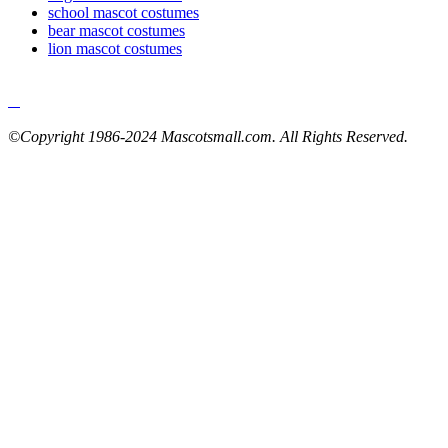
school mascot costumes
bear mascot costumes
lion mascot costumes
©Copyright 1986-2024 Mascotsmall.com. All Rights Reserved.