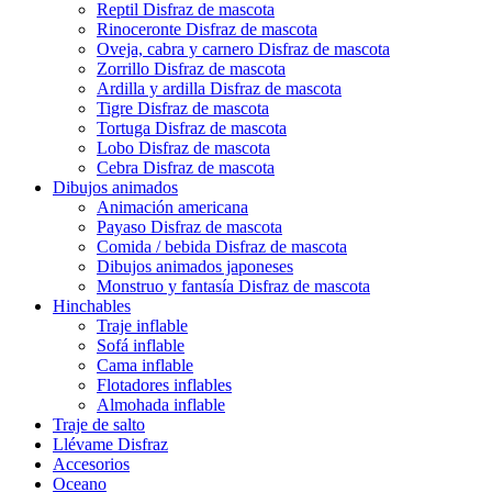
Reptil Disfraz de mascota
Rinoceronte Disfraz de mascota
Oveja, cabra y carnero Disfraz de mascota
Zorrillo Disfraz de mascota
Ardilla y ardilla Disfraz de mascota
Tigre Disfraz de mascota
Tortuga Disfraz de mascota
Lobo Disfraz de mascota
Cebra Disfraz de mascota
Dibujos animados
Animación americana
Payaso Disfraz de mascota
Comida / bebida Disfraz de mascota
Dibujos animados japoneses
Monstruo y fantasía Disfraz de mascota
Hinchables
Traje inflable
Sofá inflable
Cama inflable
Flotadores inflables
Almohada inflable
Traje de salto
Llévame Disfraz
Accesorios
Oceano