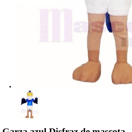
Garza azul Disfraz de mascota