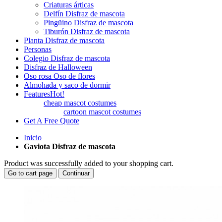
Criaturas árticas
Delfín Disfraz de mascota
Pingüino Disfraz de mascota
Tiburón Disfraz de mascota
Planta Disfraz de mascota
Personas
Colegio Disfraz de mascota
Disfraz de Halloween
Oso rosa Oso de flores
Almohada y saco de dormir
Features
Hot!
cheap mascot costumes
cartoon mascot costumes
Get A Free Quote
Inicio
Gaviota Disfraz de mascota
Product was successfully added to your shopping cart.
Go to cart page
Continuar