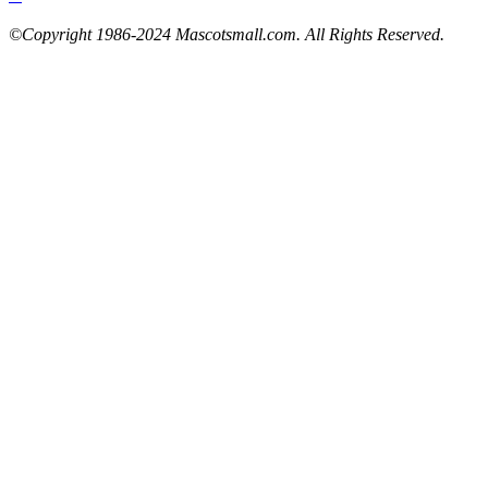
©Copyright 1986-2024 Mascotsmall.com. All Rights Reserved.