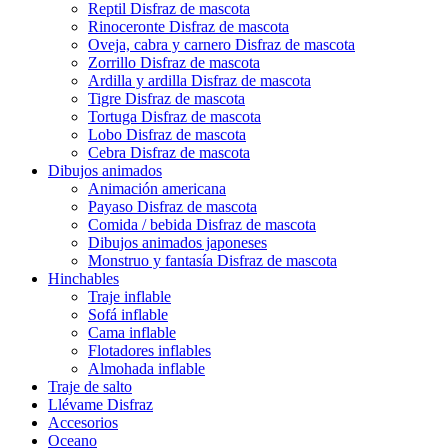
Reptil Disfraz de mascota
Rinoceronte Disfraz de mascota
Oveja, cabra y carnero Disfraz de mascota
Zorrillo Disfraz de mascota
Ardilla y ardilla Disfraz de mascota
Tigre Disfraz de mascota
Tortuga Disfraz de mascota
Lobo Disfraz de mascota
Cebra Disfraz de mascota
Dibujos animados
Animación americana
Payaso Disfraz de mascota
Comida / bebida Disfraz de mascota
Dibujos animados japoneses
Monstruo y fantasía Disfraz de mascota
Hinchables
Traje inflable
Sofá inflable
Cama inflable
Flotadores inflables
Almohada inflable
Traje de salto
Llévame Disfraz
Accesorios
Oceano