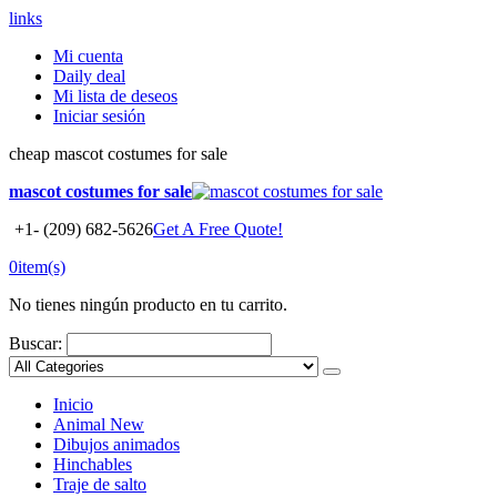
links
Mi cuenta
Daily deal
Mi lista de deseos
Iniciar sesión
cheap mascot costumes for sale
mascot costumes for sale
+1- (209) 682-5626
Get A Free Quote!
0
item(s)
No tienes ningún producto en tu carrito.
Buscar:
Inicio
Animal
New
Dibujos animados
Hinchables
Traje de salto