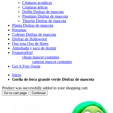
Criaturas acuáticas
Criaturas árticas
Delfín Disfraz de mascota
Pingüino Disfraz de mascota
Tiburón Disfraz de mascota
Planta Disfraz de mascota
Personas
Colegio Disfraz de mascota
Disfraz de Halloween
Oso rosa Oso de flores
Almohada y saco de dormir
Features
Hot!
cheap mascot costumes
cartoon mascot costumes
Get A Free Quote
Inicio
Gorila de boca grande verde Disfraz de mascota
Product was successfully added to your shopping cart.
Go to cart page
Continuar