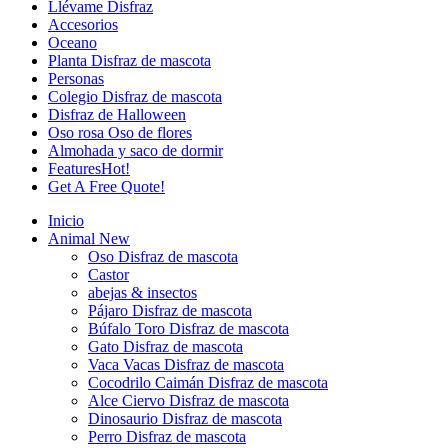
Llévame Disfraz
Accesorios
Oceano
Planta Disfraz de mascota
Personas
Colegio Disfraz de mascota
Disfraz de Halloween
Oso rosa Oso de flores
Almohada y saco de dormir
Features
Hot!
Get A Free Quote!
Inicio
Animal
New
Oso Disfraz de mascota
Castor
abejas & insectos
Pájaro Disfraz de mascota
Búfalo Toro Disfraz de mascota
Gato Disfraz de mascota
Vaca Vacas Disfraz de mascota
Cocodrilo Caimán Disfraz de mascota
Alce Ciervo Disfraz de mascota
Dinosaurio Disfraz de mascota
Perro Disfraz de mascota