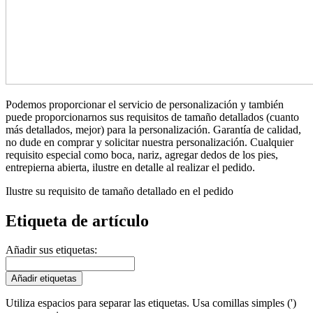
Podemos proporcionar el servicio de personalización y también
puede proporcionarnos sus requisitos de tamaño detallados (cuanto
más detallados, mejor) para la personalización. Garantía de calidad,
no dude en comprar y solicitar nuestra personalización. Cualquier
requisito especial como boca, nariz, agregar dedos de los pies,
entrepierna abierta, ilustre en detalle al realizar el pedido.
Ilustre su requisito de tamaño detallado en el pedido
Etiqueta de artículo
Añadir sus etiquetas:
Añadir etiquetas
Utiliza espacios para separar las etiquetas. Usa comillas simples (')