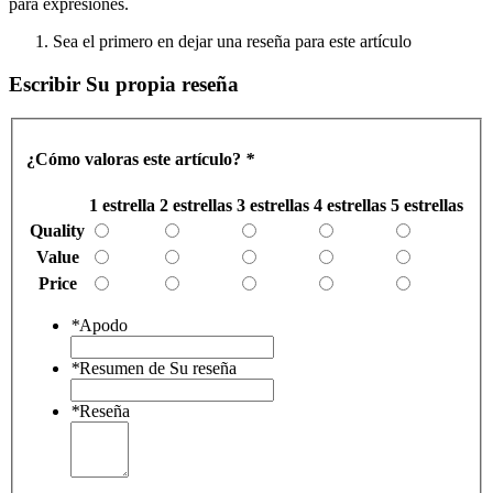
para expresiones.
Sea el primero en dejar una reseña para este artículo
Escribir Su propia reseña
¿Cómo valoras este artículo?
*
1 estrella
2 estrellas
3 estrellas
4 estrellas
5 estrellas
Quality
Value
Price
*
Apodo
*
Resumen de Su reseña
*
Reseña