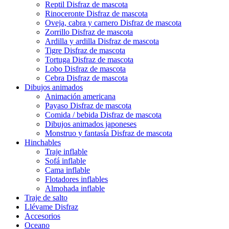
Reptil Disfraz de mascota
Rinoceronte Disfraz de mascota
Oveja, cabra y carnero Disfraz de mascota
Zorrillo Disfraz de mascota
Ardilla y ardilla Disfraz de mascota
Tigre Disfraz de mascota
Tortuga Disfraz de mascota
Lobo Disfraz de mascota
Cebra Disfraz de mascota
Dibujos animados
Animación americana
Payaso Disfraz de mascota
Comida / bebida Disfraz de mascota
Dibujos animados japoneses
Monstruo y fantasía Disfraz de mascota
Hinchables
Traje inflable
Sofá inflable
Cama inflable
Flotadores inflables
Almohada inflable
Traje de salto
Llévame Disfraz
Accesorios
Oceano