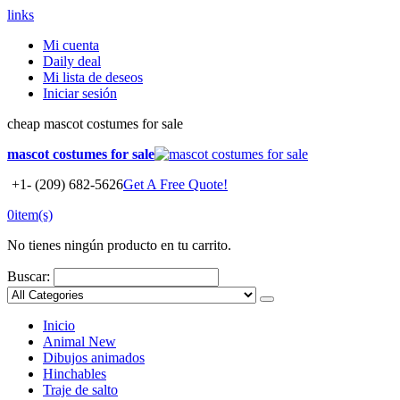
links
Mi cuenta
Daily deal
Mi lista de deseos
Iniciar sesión
cheap mascot costumes for sale
mascot costumes for sale
+1- (209) 682-5626
Get A Free Quote!
0
item(s)
No tienes ningún producto en tu carrito.
Buscar:
Inicio
Animal
New
Dibujos animados
Hinchables
Traje de salto