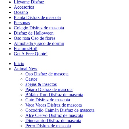
Llévame Disfraz
Accesorios
Oceano
Planta Disfraz de mascota
Personas
Colegio Disfraz de mascota
Disfraz de Halloween
Oso rosa Oso de flores
Almohada y saco de dormir
Features
Hot!
Get A Free Quote!
Inicio
Animal
New
Oso Disfraz de mascota
Castor
abejas & insectos
Pájaro Disfraz de mascota
Búfalo Toro Disfraz de mascota
Gato Disfraz de mascota
Vaca Vacas Disfraz de mascota
Cocodrilo Caimán Disfraz de mascota
Alce Ciervo Disfraz de mascota
Dinosaurio Disfraz de mascota
Perro Disfraz de mascota