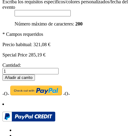
Escriba los requisitos específicos/colores personalizados/fecha del
evento
Número máximo de caracteres:
200
* Campos requeridos
Precio habitual:
321,08 €
Special Price
285,19 €
Cantidad:
Añadir al carrito
-O-
-O-