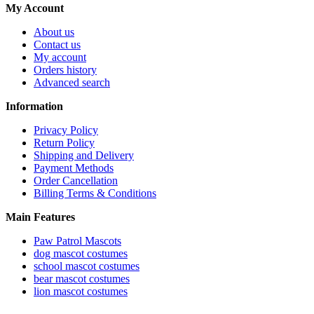
My Account
About us
Contact us
My account
Orders history
Advanced search
Information
Privacy Policy
Return Policy
Shipping and Delivery
Payment Methods
Order Cancellation
Billing Terms & Conditions
Main Features
Paw Patrol Mascots
dog mascot costumes
school mascot costumes
bear mascot costumes
lion mascot costumes