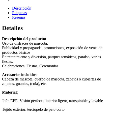
Descripción
Etiquetas
Reseñas
Detalles
Descripción del producto:
Uso de disfraces de mascota:
Publicidad y propaganda, promociones, exposición de venta de
productos básicos
Entretenimiento y diversión, parques temáticos, paraíso, varias
fiestas.
Celebraciones, Fiestas, Ceremonias
Accesorios incluidos:
Cabeza de mascota, cuerpo de mascota, zapatos o cubiertas de
zapatos, guantes, (cola), etc.
Material:
Jefe: EPE. Visión perfecta, interior ligero, transpirable y lavable
Tejido exterior: terciopelo de pelo corto