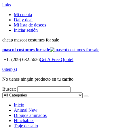
links
Mi cuenta
Daily deal
Mi lista de deseos
Iniciar sesión
cheap mascot costumes for sale
mascot costumes for sale
+1- (209) 682-5626
Get A Free Quote!
0
item(s)
No tienes ningún producto en tu carrito.
Buscar:
Inicio
Animal
New
Dibujos animados
Hinchables
Traje de salto