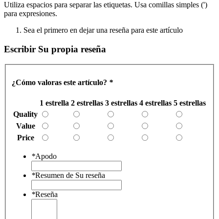
Utiliza espacios para separar las etiquetas. Usa comillas simples (')
para expresiones.
Sea el primero en dejar una reseña para este artículo
Escribir Su propia reseña
¿Cómo valoras este artículo?
*
1 estrella
2 estrellas
3 estrellas
4 estrellas
5 estrellas
Quality
Value
Price
*
Apodo
*
Resumen de Su reseña
*
Reseña