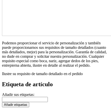
Podemos proporcionar el servicio de personalización y también
puede proporcionarnos sus requisitos de tamaño detallados (cuanto
más detallados, mejor) para la personalización. Garantía de calidad,
no dude en comprar y solicitar nuestra personalización. Cualquier
requisito especial como boca, nariz, agregar dedos de los pies,
entrepierna abierta, ilustre en detalle al realizar el pedido.
Ilustre su requisito de tamaño detallado en el pedido
Etiqueta de artículo
Añadir sus etiquetas:
Añadir etiquetas