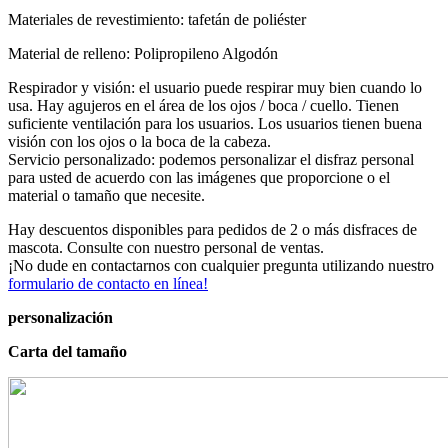
Materiales de revestimiento: tafetán de poliéster
Material de relleno: Polipropileno Algodón
Respirador y visión: el usuario puede respirar muy bien cuando lo
usa. Hay agujeros en el área de los ojos / boca / cuello. Tienen
suficiente ventilación para los usuarios. Los usuarios tienen buena
visión con los ojos o la boca de la cabeza.
Servicio personalizado: podemos personalizar el disfraz personal
para usted de acuerdo con las imágenes que proporcione o el
material o tamaño que necesite.
Hay descuentos disponibles para pedidos de 2 o más disfraces de
mascota. Consulte con nuestro personal de ventas.
¡No dude en contactarnos con cualquier pregunta utilizando nuestro
formulario de contacto en línea!
personalización
Carta del tamaño