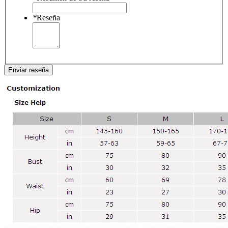
*
Reseña
Enviar reseña