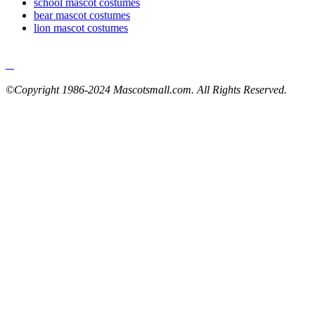
school mascot costumes
bear mascot costumes
lion mascot costumes
©Copyright 1986-2024 Mascotsmall.com. All Rights Reserved.