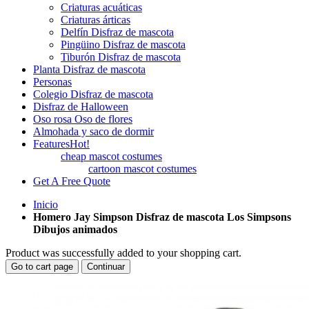
Criaturas acuáticas
Criaturas árticas
Delfín Disfraz de mascota
Pingüino Disfraz de mascota
Tiburón Disfraz de mascota
Planta Disfraz de mascota
Personas
Colegio Disfraz de mascota
Disfraz de Halloween
Oso rosa Oso de flores
Almohada y saco de dormir
Features
Hot!
cheap mascot costumes
cartoon mascot costumes
Get A Free Quote
Inicio
Homero Jay Simpson Disfraz de mascota Los Simpsons
Dibujos animados
Product was successfully added to your shopping cart.
Go to cart page
Continuar