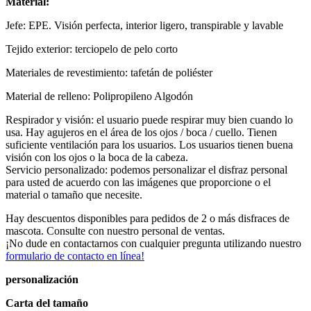
Material:
Jefe: EPE. Visión perfecta, interior ligero, transpirable y lavable
Tejido exterior: terciopelo de pelo corto
Materiales de revestimiento: tafetán de poliéster
Material de relleno: Polipropileno Algodón
Respirador y visión: el usuario puede respirar muy bien cuando lo
usa. Hay agujeros en el área de los ojos / boca / cuello. Tienen
suficiente ventilación para los usuarios. Los usuarios tienen buena
visión con los ojos o la boca de la cabeza.
Servicio personalizado: podemos personalizar el disfraz personal
para usted de acuerdo con las imágenes que proporcione o el
material o tamaño que necesite.
Hay descuentos disponibles para pedidos de 2 o más disfraces de
mascota. Consulte con nuestro personal de ventas.
¡No dude en contactarnos con cualquier pregunta utilizando nuestro
formulario de contacto en línea!
personalización
Carta del tamaño