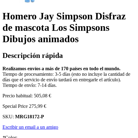
Homero Jay Simpson Disfraz
de mascota Los Simpsons
Dibujos animados
Descripción rápida
Realizamos envíos a más de 170 países en todo el mundo.
Tiempo de procesamiento: 3-5 días (esto no incluye la cantidad de
días que el servicio de envío tardará en entregarle el artículo).
Tiempo de envío: 7-14 días.
Precio habitual:
505,08 €
Special Price
275,99 €
SKU:
MRG18172-P
Escribir un email a un amigo
*
Color: