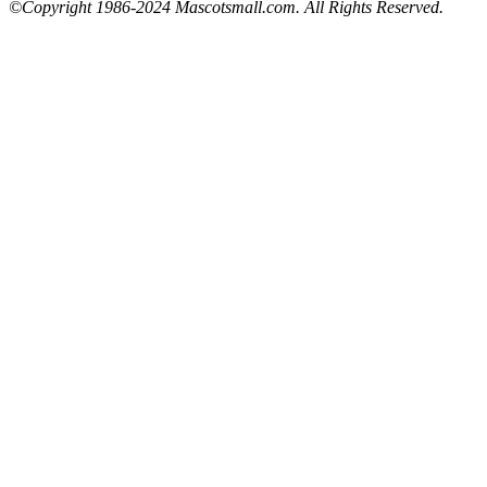
©Copyright 1986-2024 Mascotsmall.com. All Rights Reserved.