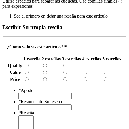
Utiliza espacios para separar las etiquetas. Usa comillas simples (')
para expresiones.
Sea el primero en dejar una reseña para este artículo
Escribir Su propia reseña
¿Cómo valoras este artículo?
*
1 estrella
2 estrellas
3 estrellas
4 estrellas
5 estrellas
Quality
Value
Price
*
Apodo
*
Resumen de Su reseña
*
Reseña