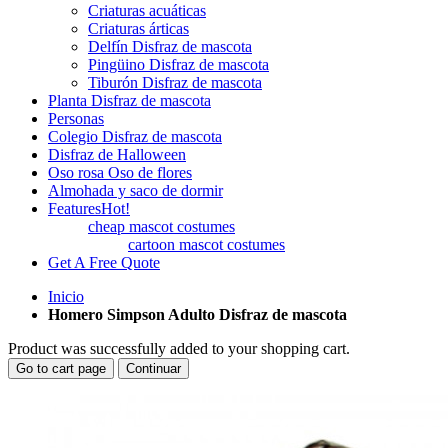
Criaturas acuáticas
Criaturas árticas
Delfín Disfraz de mascota
Pingüino Disfraz de mascota
Tiburón Disfraz de mascota
Planta Disfraz de mascota
Personas
Colegio Disfraz de mascota
Disfraz de Halloween
Oso rosa Oso de flores
Almohada y saco de dormir
Features
Hot!
cheap mascot costumes
cartoon mascot costumes
Get A Free Quote
Inicio
Homero Simpson Adulto Disfraz de mascota
Product was successfully added to your shopping cart.
Go to cart page
Continuar