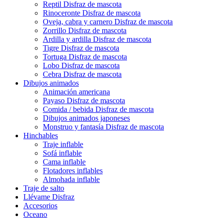
Reptil Disfraz de mascota
Rinoceronte Disfraz de mascota
Oveja, cabra y carnero Disfraz de mascota
Zorrillo Disfraz de mascota
Ardilla y ardilla Disfraz de mascota
Tigre Disfraz de mascota
Tortuga Disfraz de mascota
Lobo Disfraz de mascota
Cebra Disfraz de mascota
Dibujos animados
Animación americana
Payaso Disfraz de mascota
Comida / bebida Disfraz de mascota
Dibujos animados japoneses
Monstruo y fantasía Disfraz de mascota
Hinchables
Traje inflable
Sofá inflable
Cama inflable
Flotadores inflables
Almohada inflable
Traje de salto
Llévame Disfraz
Accesorios
Oceano