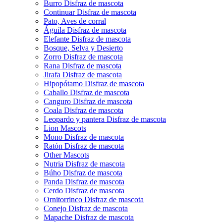
Burro Disfraz de mascota
Continuar Disfraz de mascota
Pato, Aves de corral
Águila Disfraz de mascota
Elefante Disfraz de mascota
Bosque, Selva y Desierto
Zorro Disfraz de mascota
Rana Disfraz de mascota
Jirafa Disfraz de mascota
Hipopótamo Disfraz de mascota
Caballo Disfraz de mascota
Canguro Disfraz de mascota
Coala Disfraz de mascota
Leopardo y pantera Disfraz de mascota
Lion Mascots
Mono Disfraz de mascota
Ratón Disfraz de mascota
Other Mascots
Nutria Disfraz de mascota
Búho Disfraz de mascota
Panda Disfraz de mascota
Cerdo Disfraz de mascota
Ornitorrinco Disfraz de mascota
Conejo Disfraz de mascota
Mapache Disfraz de mascota