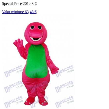
Special Price
201,48 €
Valor mínimo:
63,48 €