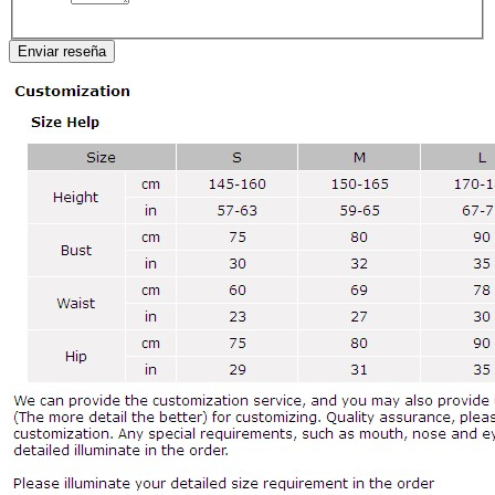
Enviar reseña