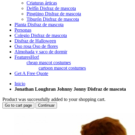
Criaturas árticas
Delfín Disfraz de mascota
Pingüino Disfraz de mascota
Tiburón Disfraz de mascota
Planta Disfraz de mascota
Personas
Colegio Disfraz de mascota
Disfraz de Halloween
Oso rosa Oso de flores
Almohada y saco de dormir
Features
Hot!
cheap mascot costumes
cartoon mascot costumes
Get A Free Quote
Inicio
Jonathan Loughran Johnny Jonny Disfraz de mascota
Product was successfully added to your shopping cart.
Go to cart page
Continuar