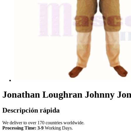
Jonathan Loughran Johnny Jonn
Descripción rápida
We deliver to over 170 countries worldwide.
Processing Time: 3-9
Working Days
.