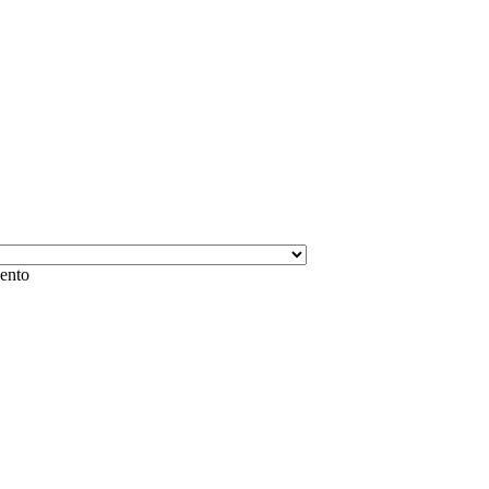
vento