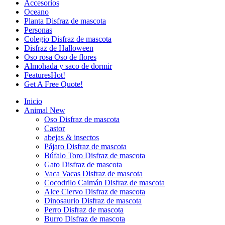
Accesorios
Oceano
Planta Disfraz de mascota
Personas
Colegio Disfraz de mascota
Disfraz de Halloween
Oso rosa Oso de flores
Almohada y saco de dormir
Features
Hot!
Get A Free Quote!
Inicio
Animal
New
Oso Disfraz de mascota
Castor
abejas & insectos
Pájaro Disfraz de mascota
Búfalo Toro Disfraz de mascota
Gato Disfraz de mascota
Vaca Vacas Disfraz de mascota
Cocodrilo Caimán Disfraz de mascota
Alce Ciervo Disfraz de mascota
Dinosaurio Disfraz de mascota
Perro Disfraz de mascota
Burro Disfraz de mascota