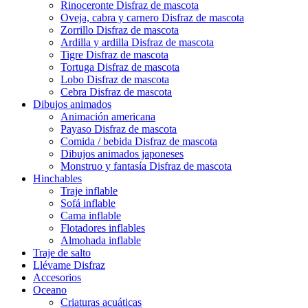
Rinoceronte Disfraz de mascota
Oveja, cabra y carnero Disfraz de mascota
Zorrillo Disfraz de mascota
Ardilla y ardilla Disfraz de mascota
Tigre Disfraz de mascota
Tortuga Disfraz de mascota
Lobo Disfraz de mascota
Cebra Disfraz de mascota
Dibujos animados
Animación americana
Payaso Disfraz de mascota
Comida / bebida Disfraz de mascota
Dibujos animados japoneses
Monstruo y fantasía Disfraz de mascota
Hinchables
Traje inflable
Sofá inflable
Cama inflable
Flotadores inflables
Almohada inflable
Traje de salto
Llévame Disfraz
Accesorios
Oceano
Criaturas acuáticas