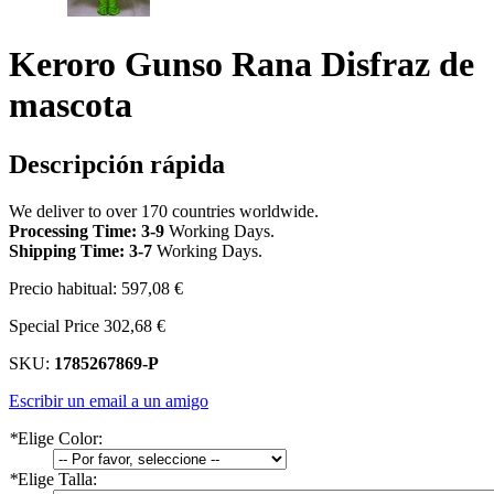
Keroro Gunso Rana Disfraz de
mascota
Descripción rápida
We deliver to over 170 countries worldwide.
Processing Time: 3-9
Working Days
.
Shipping Time: 3-7
Working Days
.
Precio habitual:
597,08 €
Special Price
302,68 €
SKU:
1785267869-P
Escribir un email a un amigo
*
Elige Color:
*
Elige Talla: