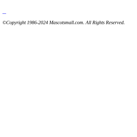
©Copyright 1986-2024 Mascotsmall.com. All Rights Reserved.