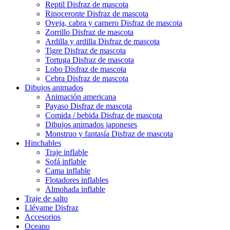
Reptil Disfraz de mascota
Rinoceronte Disfraz de mascota
Oveja, cabra y carnero Disfraz de mascota
Zorrillo Disfraz de mascota
Ardilla y ardilla Disfraz de mascota
Tigre Disfraz de mascota
Tortuga Disfraz de mascota
Lobo Disfraz de mascota
Cebra Disfraz de mascota
Dibujos animados
Animación americana
Payaso Disfraz de mascota
Comida / bebida Disfraz de mascota
Dibujos animados japoneses
Monstruo y fantasía Disfraz de mascota
Hinchables
Traje inflable
Sofá inflable
Cama inflable
Flotadores inflables
Almohada inflable
Traje de salto
Llévame Disfraz
Accesorios
Oceano