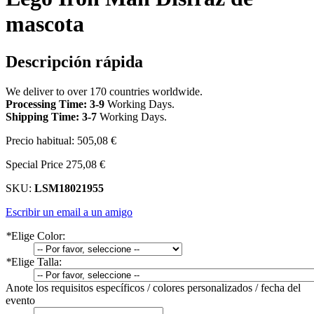
mascota
Descripción rápida
We deliver to over 170 countries worldwide.
Processing Time: 3-9
Working Days
.
Shipping Time: 3-7
Working Days
.
Precio habitual:
505,08 €
Special Price
275,08 €
SKU:
LSM18021955
Escribir un email a un amigo
*
Elige Color:
*
Elige Talla:
Anote los requisitos específicos / colores personalizados / fecha del
evento