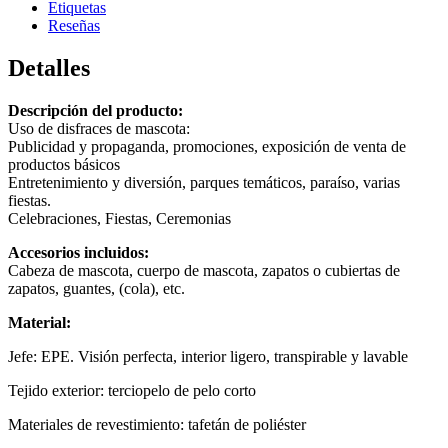
Etiquetas
Reseñas
Detalles
Descripción del producto:
Uso de disfraces de mascota:
Publicidad y propaganda, promociones, exposición de venta de
productos básicos
Entretenimiento y diversión, parques temáticos, paraíso, varias
fiestas.
Celebraciones, Fiestas, Ceremonias
Accesorios incluidos:
Cabeza de mascota, cuerpo de mascota, zapatos o cubiertas de
zapatos, guantes, (cola), etc.
Material:
Jefe: EPE. Visión perfecta, interior ligero, transpirable y lavable
Tejido exterior: terciopelo de pelo corto
Materiales de revestimiento: tafetán de poliéster