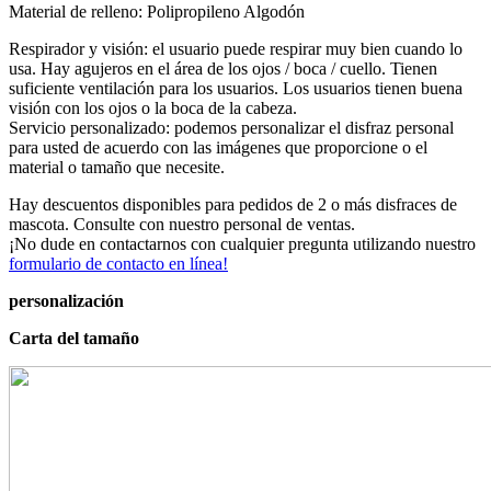
Material de relleno: Polipropileno Algodón
Respirador y visión: el usuario puede respirar muy bien cuando lo
usa. Hay agujeros en el área de los ojos / boca / cuello. Tienen
suficiente ventilación para los usuarios. Los usuarios tienen buena
visión con los ojos o la boca de la cabeza.
Servicio personalizado: podemos personalizar el disfraz personal
para usted de acuerdo con las imágenes que proporcione o el
material o tamaño que necesite.
Hay descuentos disponibles para pedidos de 2 o más disfraces de
mascota. Consulte con nuestro personal de ventas.
¡No dude en contactarnos con cualquier pregunta utilizando nuestro
formulario de contacto en línea!
personalización
Carta del tamaño