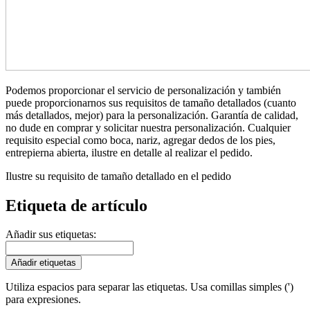
Podemos proporcionar el servicio de personalización y también
puede proporcionarnos sus requisitos de tamaño detallados (cuanto
más detallados, mejor) para la personalización. Garantía de calidad,
no dude en comprar y solicitar nuestra personalización. Cualquier
requisito especial como boca, nariz, agregar dedos de los pies,
entrepierna abierta, ilustre en detalle al realizar el pedido.
Ilustre su requisito de tamaño detallado en el pedido
Etiqueta de artículo
Añadir sus etiquetas:
Añadir etiquetas
Utiliza espacios para separar las etiquetas. Usa comillas simples (')
para expresiones.