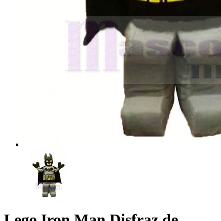
Lego Iron Man Disfraz de