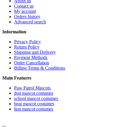
About us
Contact us
My account
Orders history
Advanced search
Information
Privacy Policy
Return Policy
Shipping and Delivery
Payment Methods
Order Cancellation
Billing Terms & Conditions
Main Features
Paw Patrol Mascots
dog mascot costumes
school mascot costumes
bear mascot costumes
lion mascot costumes