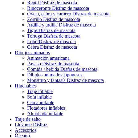
Reptil Disfraz de mascota
Rinoceronte Disfraz de mascota
Oveja, cabra y carnero Disfraz de mascota
Zorrillo Disfraz de mascota
Ardilla y ardilla Disfraz de mascota
Tigre Disfraz de mascota
Tortuga Disfraz de mascota
Lobo Disfraz de mascota
Cebra Disfraz de mascota
Dibujos animados
Animación americana
Payaso Disfraz de mascota
Comida / bebida Disfraz de mascota
Dibujos animados japoneses
Monstruo y fantasía Disfraz de mascota
Hinchables
Traje inflable
Sofá inflable
Cama inflable
Flotadores inflables
Almohada inflable
Traje de salto
Llévame Disfraz
Accesorios
Oceano