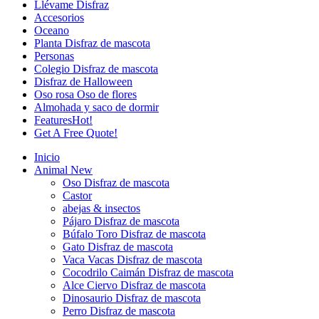
Llévame Disfraz
Accesorios
Oceano
Planta Disfraz de mascota
Personas
Colegio Disfraz de mascota
Disfraz de Halloween
Oso rosa Oso de flores
Almohada y saco de dormir
Features
Hot!
Get A Free Quote!
Inicio
Animal
New
Oso Disfraz de mascota
Castor
abejas & insectos
Pájaro Disfraz de mascota
Búfalo Toro Disfraz de mascota
Gato Disfraz de mascota
Vaca Vacas Disfraz de mascota
Cocodrilo Caimán Disfraz de mascota
Alce Ciervo Disfraz de mascota
Dinosaurio Disfraz de mascota
Perro Disfraz de mascota