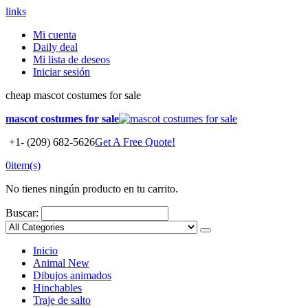
links
Mi cuenta
Daily deal
Mi lista de deseos
Iniciar sesión
cheap mascot costumes for sale
mascot costumes for sale
+1- (209) 682-5626
Get A Free Quote!
0
item(s)
No tienes ningún producto en tu carrito.
Buscar:
Inicio
Animal
New
Dibujos animados
Hinchables
Traje de salto