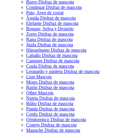
Burro Disfraz de mascota
Continuar Disfraz de mascota
Pato, Aves de corral
Águila Disfraz de mascota
Elefante Disfraz de mascota
Bosque, Selva y Desierto
Zorro Disfraz de mascota
Rana Disfraz de mascota
Jirafa Disfraz de mascota
Hipopótamo Disfraz de mascota
Caballo Disfraz de mascota
Canguro Disfraz de mascota
Coala Disfraz de mascota
Leopardo y pantera Disfraz de mascota
Lion Mascots
Mono Disfraz de mascota
Ratón Disfraz de mascota
Other Mascots
Nutria Disfraz de mascota
Búho Disfraz de mascota
Panda Disfraz de mascota
Cerdo Disfraz de mascota
Ornitorrinco Disfraz de mascota
Conejo Disfraz de mascota
Mapache Disfraz de mascota