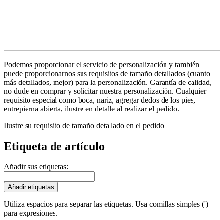
Podemos proporcionar el servicio de personalización y también
puede proporcionarnos sus requisitos de tamaño detallados (cuanto
más detallados, mejor) para la personalización. Garantía de calidad,
no dude en comprar y solicitar nuestra personalización. Cualquier
requisito especial como boca, nariz, agregar dedos de los pies,
entrepierna abierta, ilustre en detalle al realizar el pedido.
Ilustre su requisito de tamaño detallado en el pedido
Etiqueta de artículo
Añadir sus etiquetas:
Añadir etiquetas
Utiliza espacios para separar las etiquetas. Usa comillas simples (')
para expresiones.