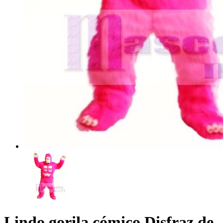
Lindo gorila cómico Disfraz de