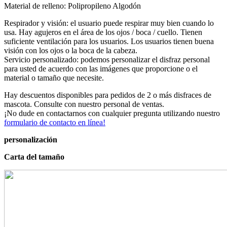
Material de relleno: Polipropileno Algodón
Respirador y visión: el usuario puede respirar muy bien cuando lo
usa. Hay agujeros en el área de los ojos / boca / cuello. Tienen
suficiente ventilación para los usuarios. Los usuarios tienen buena
visión con los ojos o la boca de la cabeza.
Servicio personalizado: podemos personalizar el disfraz personal
para usted de acuerdo con las imágenes que proporcione o el
material o tamaño que necesite.
Hay descuentos disponibles para pedidos de 2 o más disfraces de
mascota. Consulte con nuestro personal de ventas.
¡No dude en contactarnos con cualquier pregunta utilizando nuestro
formulario de contacto en línea!
personalización
Carta del tamaño