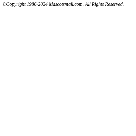
©Copyright 1986-2024 Mascotsmall.com. All Rights Reserved.