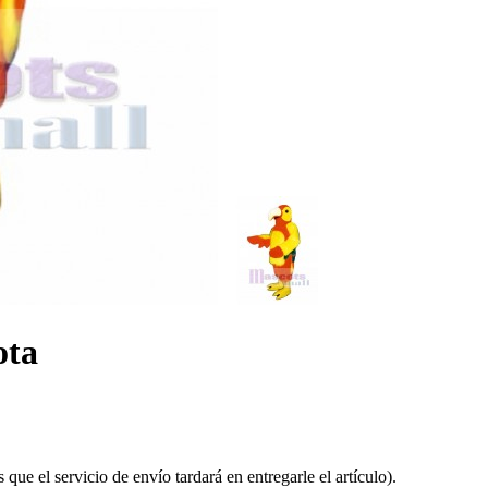
ota
que el servicio de envío tardará en entregarle el artículo).