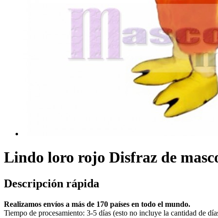
Lindo loro rojo Disfraz de masc
Descripción rápida
Realizamos envíos a más de 170 países en todo el mundo.
Tiempo de procesamiento: 3-5 días (esto no incluye la cantidad de días 