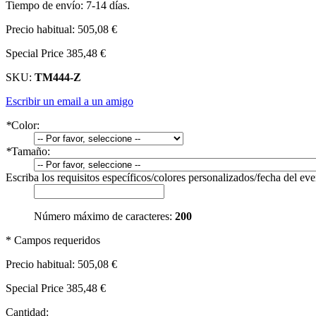
Tiempo de envío: 7-14 días.
Precio habitual:
505,08 €
Special Price
385,48 €
SKU:
TM444-Z
Escribir un email a un amigo
*
Color:
*
Tamaño:
Escriba los requisitos específicos/colores personalizados/fecha del ev
Número máximo de caracteres:
200
* Campos requeridos
Precio habitual:
505,08 €
Special Price
385,48 €
Cantidad: