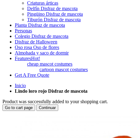
Criaturas árticas
Delfín Disfraz de mascota
Pingüino Disfraz de mascota
Tiburón Disfraz de mascota
Planta Disfraz de mascota
Personas
Colegio Disfraz de mascota
Disfraz de Halloween
Oso rosa Oso de flores
Almohada y saco de dormir
Features
Hot!
cheap mascot costumes
cartoon mascot costumes
Get A Free Quote
Inicio
Lindo loro rojo Disfraz de mascota
Product was successfully added to your shopping cart.
Go to cart page
Continuar