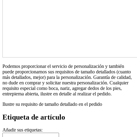
Podemos proporcionar el servicio de personalización y también
puede proporcionarnos sus requisitos de tamaño detallados (cuanto
más detallados, mejor) para la personalización. Garantía de calidad,
no dude en comprar y solicitar nuestra personalización. Cualquier
requisito especial como boca, nariz, agregar dedos de los pies,
entrepierna abierta, ilustre en detalle al realizar el pedido.
Ilustre su requisito de tamaño detallado en el pedido
Etiqueta de artículo
Añadir sus etiquetas: