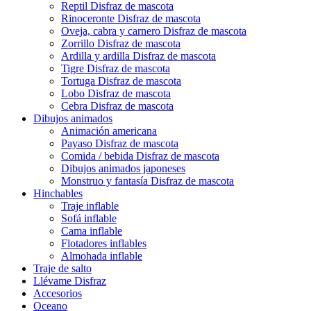
Reptil Disfraz de mascota
Rinoceronte Disfraz de mascota
Oveja, cabra y carnero Disfraz de mascota
Zorrillo Disfraz de mascota
Ardilla y ardilla Disfraz de mascota
Tigre Disfraz de mascota
Tortuga Disfraz de mascota
Lobo Disfraz de mascota
Cebra Disfraz de mascota
Dibujos animados
Animación americana
Payaso Disfraz de mascota
Comida / bebida Disfraz de mascota
Dibujos animados japoneses
Monstruo y fantasía Disfraz de mascota
Hinchables
Traje inflable
Sofá inflable
Cama inflable
Flotadores inflables
Almohada inflable
Traje de salto
Llévame Disfraz
Accesorios
Oceano