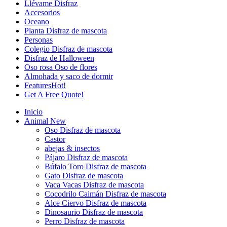
Llévame Disfraz
Accesorios
Oceano
Planta Disfraz de mascota
Personas
Colegio Disfraz de mascota
Disfraz de Halloween
Oso rosa Oso de flores
Almohada y saco de dormir
Features
Hot!
Get A Free Quote!
Inicio
Animal
New
Oso Disfraz de mascota
Castor
abejas & insectos
Pájaro Disfraz de mascota
Búfalo Toro Disfraz de mascota
Gato Disfraz de mascota
Vaca Vacas Disfraz de mascota
Cocodrilo Caimán Disfraz de mascota
Alce Ciervo Disfraz de mascota
Dinosaurio Disfraz de mascota
Perro Disfraz de mascota