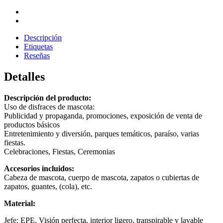
Descripción
Etiquetas
Reseñas
Detalles
Descripción del producto:
Uso de disfraces de mascota:
Publicidad y propaganda, promociones, exposición de venta de
productos básicos
Entretenimiento y diversión, parques temáticos, paraíso, varias
fiestas.
Celebraciones, Fiestas, Ceremonias
Accesorios incluidos:
Cabeza de mascota, cuerpo de mascota, zapatos o cubiertas de
zapatos, guantes, (cola), etc.
Material:
Jefe: EPE. Visión perfecta, interior ligero, transpirable y lavable