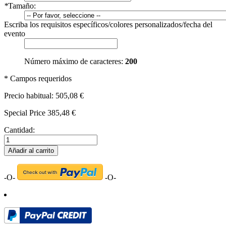
*
Tamaño:
Escriba los requisitos específicos/colores personalizados/fecha del
evento
Número máximo de caracteres:
200
* Campos requeridos
Precio habitual:
505,08 €
Special Price
385,48 €
Cantidad:
Añadir al carrito
-O-
-O-