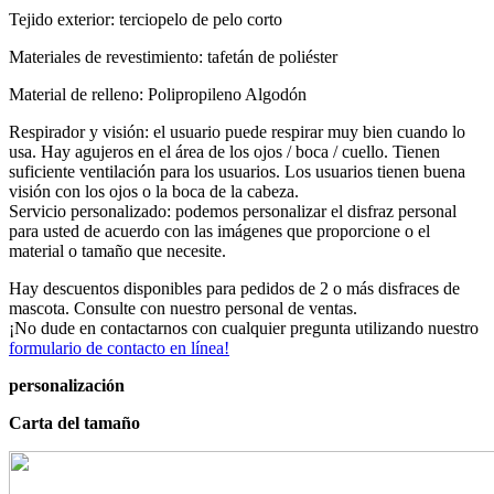
Tejido exterior: terciopelo de pelo corto
Materiales de revestimiento: tafetán de poliéster
Material de relleno: Polipropileno Algodón
Respirador y visión: el usuario puede respirar muy bien cuando lo
usa. Hay agujeros en el área de los ojos / boca / cuello. Tienen
suficiente ventilación para los usuarios. Los usuarios tienen buena
visión con los ojos o la boca de la cabeza.
Servicio personalizado: podemos personalizar el disfraz personal
para usted de acuerdo con las imágenes que proporcione o el
material o tamaño que necesite.
Hay descuentos disponibles para pedidos de 2 o más disfraces de
mascota. Consulte con nuestro personal de ventas.
¡No dude en contactarnos con cualquier pregunta utilizando nuestro
formulario de contacto en línea!
personalización
Carta del tamaño