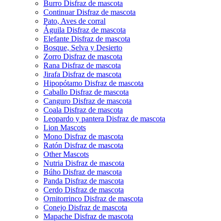
Burro Disfraz de mascota
Continuar Disfraz de mascota
Pato, Aves de corral
Águila Disfraz de mascota
Elefante Disfraz de mascota
Bosque, Selva y Desierto
Zorro Disfraz de mascota
Rana Disfraz de mascota
Jirafa Disfraz de mascota
Hipopótamo Disfraz de mascota
Caballo Disfraz de mascota
Canguro Disfraz de mascota
Coala Disfraz de mascota
Leopardo y pantera Disfraz de mascota
Lion Mascots
Mono Disfraz de mascota
Ratón Disfraz de mascota
Other Mascots
Nutria Disfraz de mascota
Búho Disfraz de mascota
Panda Disfraz de mascota
Cerdo Disfraz de mascota
Ornitorrinco Disfraz de mascota
Conejo Disfraz de mascota
Mapache Disfraz de mascota