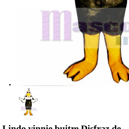
Lindo vinnie buitre Disfraz de