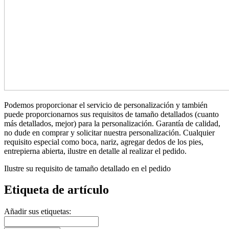
Podemos proporcionar el servicio de personalización y también
puede proporcionarnos sus requisitos de tamaño detallados (cuanto
más detallados, mejor) para la personalización. Garantía de calidad,
no dude en comprar y solicitar nuestra personalización. Cualquier
requisito especial como boca, nariz, agregar dedos de los pies,
entrepierna abierta, ilustre en detalle al realizar el pedido.
Ilustre su requisito de tamaño detallado en el pedido
Etiqueta de artículo
Añadir sus etiquetas: