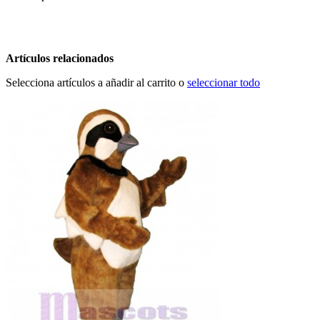
Artículos relacionados
Selecciona artículos a añadir al carrito o
seleccionar todo