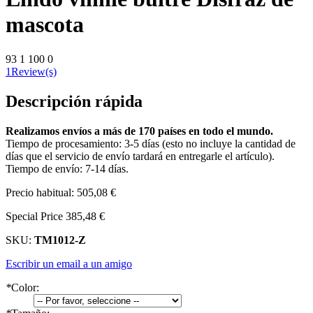
mascota
93
1
100
0
1
Review(s)
Descripción rápida
Realizamos envíos a más de 170 países en todo el mundo.
Tiempo de procesamiento: 3-5 días (esto no incluye la cantidad de
días que el servicio de envío tardará en entregarle el artículo).
Tiempo de envío: 7-14 días.
Precio habitual:
505,08 €
Special Price
385,48 €
SKU:
TM1012-Z
Escribir un email a un amigo
*
Color: