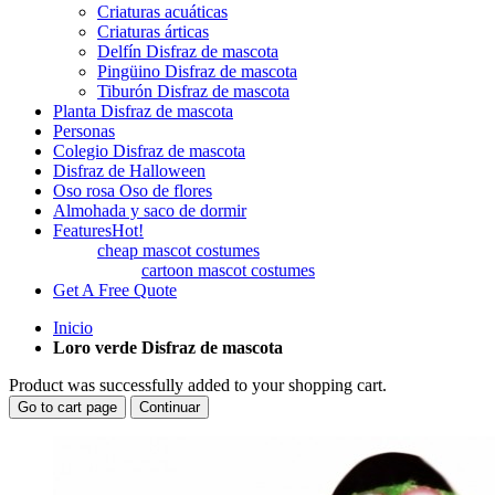
Criaturas acuáticas
Criaturas árticas
Delfín Disfraz de mascota
Pingüino Disfraz de mascota
Tiburón Disfraz de mascota
Planta Disfraz de mascota
Personas
Colegio Disfraz de mascota
Disfraz de Halloween
Oso rosa Oso de flores
Almohada y saco de dormir
Features
Hot!
cheap mascot costumes
cartoon mascot costumes
Get A Free Quote
Inicio
Loro verde Disfraz de mascota
Product was successfully added to your shopping cart.
Go to cart page
Continuar