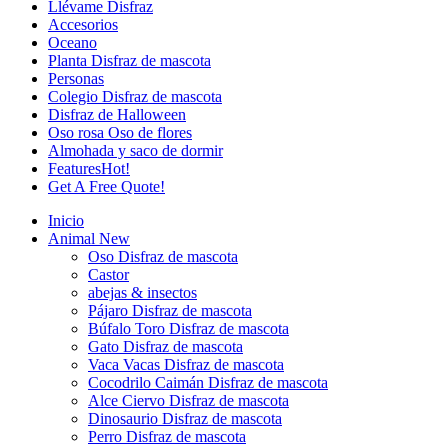
Llévame Disfraz
Accesorios
Oceano
Planta Disfraz de mascota
Personas
Colegio Disfraz de mascota
Disfraz de Halloween
Oso rosa Oso de flores
Almohada y saco de dormir
Features
Hot!
Get A Free Quote!
Inicio
Animal
New
Oso Disfraz de mascota
Castor
abejas & insectos
Pájaro Disfraz de mascota
Búfalo Toro Disfraz de mascota
Gato Disfraz de mascota
Vaca Vacas Disfraz de mascota
Cocodrilo Caimán Disfraz de mascota
Alce Ciervo Disfraz de mascota
Dinosaurio Disfraz de mascota
Perro Disfraz de mascota