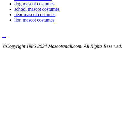
dog mascot costumes
school mascot costumes
bear mascot costumes
lion mascot costumes
©Copyright 1986-2024 Mascotsmall.com. All Rights Reserved.