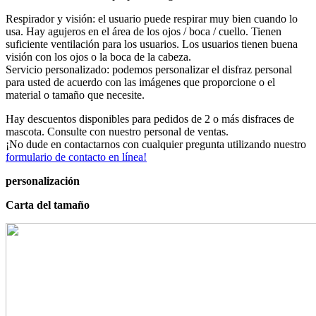
Respirador y visión: el usuario puede respirar muy bien cuando lo
usa. Hay agujeros en el área de los ojos / boca / cuello. Tienen
suficiente ventilación para los usuarios. Los usuarios tienen buena
visión con los ojos o la boca de la cabeza.
Servicio personalizado: podemos personalizar el disfraz personal
para usted de acuerdo con las imágenes que proporcione o el
material o tamaño que necesite.
Hay descuentos disponibles para pedidos de 2 o más disfraces de
mascota. Consulte con nuestro personal de ventas.
¡No dude en contactarnos con cualquier pregunta utilizando nuestro
formulario de contacto en línea!
personalización
Carta del tamaño