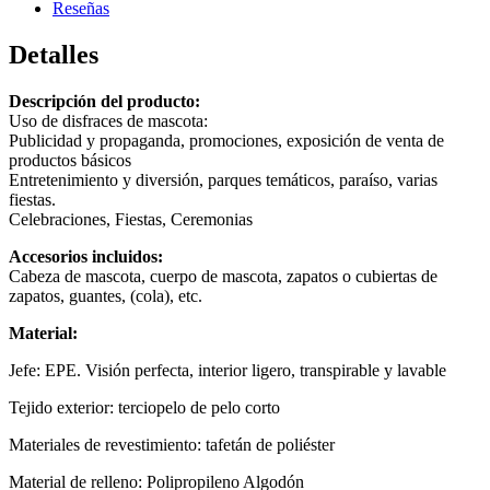
Reseñas
Detalles
Descripción del producto:
Uso de disfraces de mascota:
Publicidad y propaganda, promociones, exposición de venta de
productos básicos
Entretenimiento y diversión, parques temáticos, paraíso, varias
fiestas.
Celebraciones, Fiestas, Ceremonias
Accesorios incluidos:
Cabeza de mascota, cuerpo de mascota, zapatos o cubiertas de
zapatos, guantes, (cola), etc.
Material:
Jefe: EPE. Visión perfecta, interior ligero, transpirable y lavable
Tejido exterior: terciopelo de pelo corto
Materiales de revestimiento: tafetán de poliéster
Material de relleno: Polipropileno Algodón