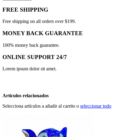
FREE SHIPPING
Free shipping on all orders over $199.
MONEY BACK GUARANTEE
100% money back guarantee.
ONLINE SUPPORT 24/7
Lorem ipsum dolor sit amet.
Artículos relacionados
Selecciona artículos a añadir al carrito o
seleccionar todo