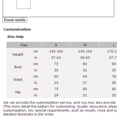
Enviar reseña