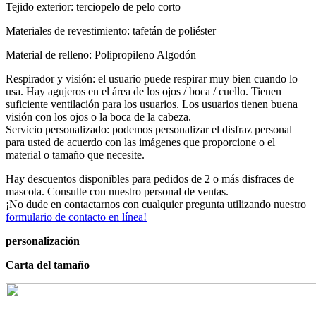
Tejido exterior: terciopelo de pelo corto
Materiales de revestimiento: tafetán de poliéster
Material de relleno: Polipropileno Algodón
Respirador y visión: el usuario puede respirar muy bien cuando lo
usa. Hay agujeros en el área de los ojos / boca / cuello. Tienen
suficiente ventilación para los usuarios. Los usuarios tienen buena
visión con los ojos o la boca de la cabeza.
Servicio personalizado: podemos personalizar el disfraz personal
para usted de acuerdo con las imágenes que proporcione o el
material o tamaño que necesite.
Hay descuentos disponibles para pedidos de 2 o más disfraces de
mascota. Consulte con nuestro personal de ventas.
¡No dude en contactarnos con cualquier pregunta utilizando nuestro
formulario de contacto en línea!
personalización
Carta del tamaño