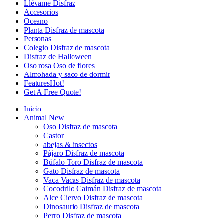
Llévame Disfraz
Accesorios
Oceano
Planta Disfraz de mascota
Personas
Colegio Disfraz de mascota
Disfraz de Halloween
Oso rosa Oso de flores
Almohada y saco de dormir
Features
Hot!
Get A Free Quote!
Inicio
Animal
New
Oso Disfraz de mascota
Castor
abejas & insectos
Pájaro Disfraz de mascota
Búfalo Toro Disfraz de mascota
Gato Disfraz de mascota
Vaca Vacas Disfraz de mascota
Cocodrilo Caimán Disfraz de mascota
Alce Ciervo Disfraz de mascota
Dinosaurio Disfraz de mascota
Perro Disfraz de mascota