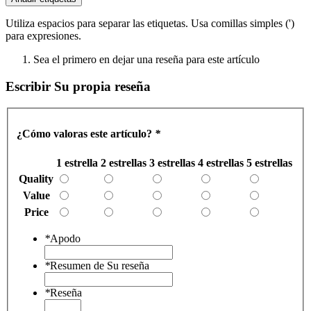
Utiliza espacios para separar las etiquetas. Usa comillas simples (')
para expresiones.
Sea el primero en dejar una reseña para este artículo
Escribir Su propia reseña
¿Cómo valoras este artículo?
*
1 estrella
2 estrellas
3 estrellas
4 estrellas
5 estrellas
Quality
Value
Price
*
Apodo
*
Resumen de Su reseña
*
Reseña