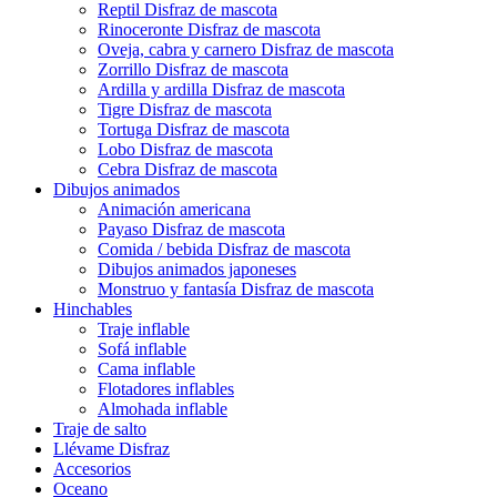
Reptil Disfraz de mascota
Rinoceronte Disfraz de mascota
Oveja, cabra y carnero Disfraz de mascota
Zorrillo Disfraz de mascota
Ardilla y ardilla Disfraz de mascota
Tigre Disfraz de mascota
Tortuga Disfraz de mascota
Lobo Disfraz de mascota
Cebra Disfraz de mascota
Dibujos animados
Animación americana
Payaso Disfraz de mascota
Comida / bebida Disfraz de mascota
Dibujos animados japoneses
Monstruo y fantasía Disfraz de mascota
Hinchables
Traje inflable
Sofá inflable
Cama inflable
Flotadores inflables
Almohada inflable
Traje de salto
Llévame Disfraz
Accesorios
Oceano