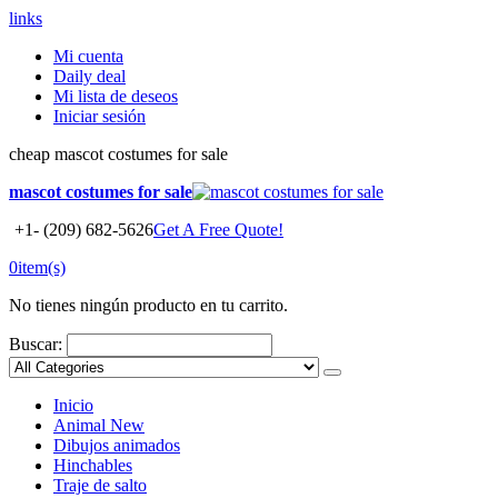
links
Mi cuenta
Daily deal
Mi lista de deseos
Iniciar sesión
cheap mascot costumes for sale
mascot costumes for sale
+1- (209) 682-5626
Get A Free Quote!
0
item(s)
No tienes ningún producto en tu carrito.
Buscar:
Inicio
Animal
New
Dibujos animados
Hinchables
Traje de salto