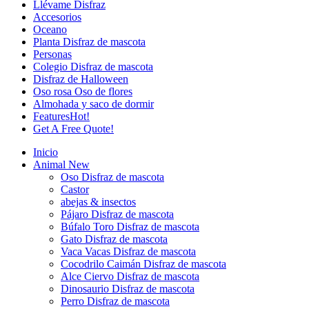
Llévame Disfraz
Accesorios
Oceano
Planta Disfraz de mascota
Personas
Colegio Disfraz de mascota
Disfraz de Halloween
Oso rosa Oso de flores
Almohada y saco de dormir
Features
Hot!
Get A Free Quote!
Inicio
Animal
New
Oso Disfraz de mascota
Castor
abejas & insectos
Pájaro Disfraz de mascota
Búfalo Toro Disfraz de mascota
Gato Disfraz de mascota
Vaca Vacas Disfraz de mascota
Cocodrilo Caimán Disfraz de mascota
Alce Ciervo Disfraz de mascota
Dinosaurio Disfraz de mascota
Perro Disfraz de mascota