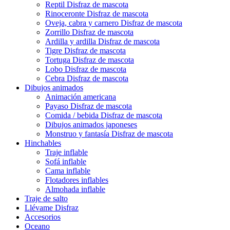
Reptil Disfraz de mascota
Rinoceronte Disfraz de mascota
Oveja, cabra y carnero Disfraz de mascota
Zorrillo Disfraz de mascota
Ardilla y ardilla Disfraz de mascota
Tigre Disfraz de mascota
Tortuga Disfraz de mascota
Lobo Disfraz de mascota
Cebra Disfraz de mascota
Dibujos animados
Animación americana
Payaso Disfraz de mascota
Comida / bebida Disfraz de mascota
Dibujos animados japoneses
Monstruo y fantasía Disfraz de mascota
Hinchables
Traje inflable
Sofá inflable
Cama inflable
Flotadores inflables
Almohada inflable
Traje de salto
Llévame Disfraz
Accesorios
Oceano