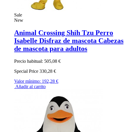
Sale
New
Animal Crossing Shih Tzu Perro
Isabelle Disfraz de mascota Cabezas
de mascota para adultos
Precio habitual:
505,08 €
Special Price
330,28 €
Valor mínimo:
192,28 €
Añadir al carrito