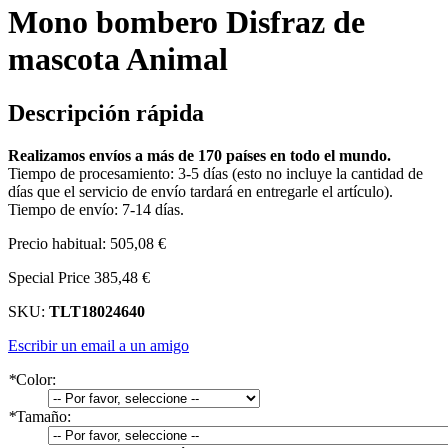
Mono bombero Disfraz de
mascota Animal
Descripción rápida
Realizamos envíos a más de 170 países en todo el mundo.
Tiempo de procesamiento: 3-5 días (esto no incluye la cantidad de
días que el servicio de envío tardará en entregarle el artículo).
Tiempo de envío: 7-14 días.
Precio habitual:
505,08 €
Special Price
385,48 €
SKU:
TLT18024640
Escribir un email a un amigo
*
Color:
*
Tamaño: