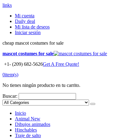
links
Mi cuenta
Daily deal
Mi lista de deseos
Iniciar sesión
cheap mascot costumes for sale
mascot costumes for sale
+1- (209) 682-5626
Get A Free Quote!
0
item(s)
No tienes ningún producto en tu carrito.
Buscar:
Inicio
Animal
New
Dibujos animados
Hinchables
Traje de salto