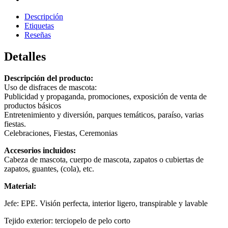
Descripción
Etiquetas
Reseñas
Detalles
Descripción del producto:
Uso de disfraces de mascota:
Publicidad y propaganda, promociones, exposición de venta de
productos básicos
Entretenimiento y diversión, parques temáticos, paraíso, varias
fiestas.
Celebraciones, Fiestas, Ceremonias
Accesorios incluidos:
Cabeza de mascota, cuerpo de mascota, zapatos o cubiertas de
zapatos, guantes, (cola), etc.
Material:
Jefe: EPE. Visión perfecta, interior ligero, transpirable y lavable
Tejido exterior: terciopelo de pelo corto