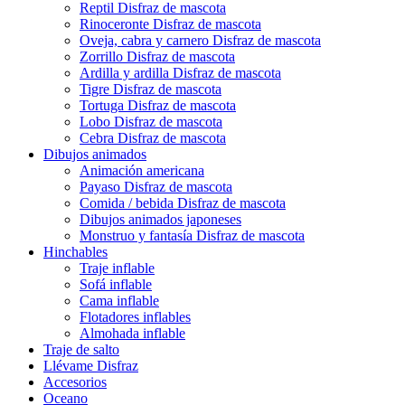
Reptil Disfraz de mascota
Rinoceronte Disfraz de mascota
Oveja, cabra y carnero Disfraz de mascota
Zorrillo Disfraz de mascota
Ardilla y ardilla Disfraz de mascota
Tigre Disfraz de mascota
Tortuga Disfraz de mascota
Lobo Disfraz de mascota
Cebra Disfraz de mascota
Dibujos animados
Animación americana
Payaso Disfraz de mascota
Comida / bebida Disfraz de mascota
Dibujos animados japoneses
Monstruo y fantasía Disfraz de mascota
Hinchables
Traje inflable
Sofá inflable
Cama inflable
Flotadores inflables
Almohada inflable
Traje de salto
Llévame Disfraz
Accesorios
Oceano