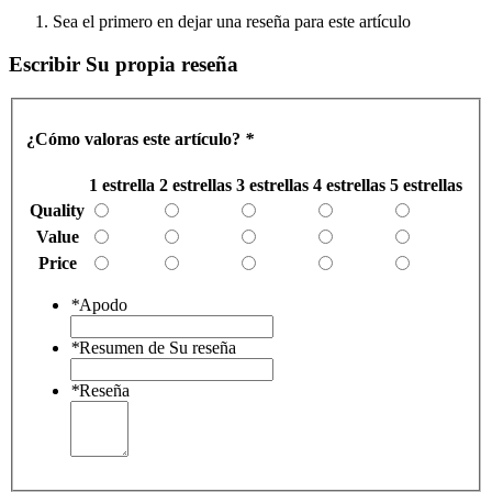
Sea el primero en dejar una reseña para este artículo
Escribir Su propia reseña
¿Cómo valoras este artículo?
*
1 estrella
2 estrellas
3 estrellas
4 estrellas
5 estrellas
Quality
Value
Price
*
Apodo
*
Resumen de Su reseña
*
Reseña