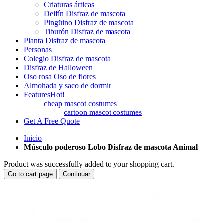
Criaturas árticas
Delfín Disfraz de mascota
Pingüino Disfraz de mascota
Tiburón Disfraz de mascota
Planta Disfraz de mascota
Personas
Colegio Disfraz de mascota
Disfraz de Halloween
Oso rosa Oso de flores
Almohada y saco de dormir
Features
Hot!
cheap mascot costumes
cartoon mascot costumes
Get A Free Quote
Inicio
Músculo poderoso Lobo Disfraz de mascota Animal
Product was successfully added to your shopping cart.
Go to cart page
Continuar