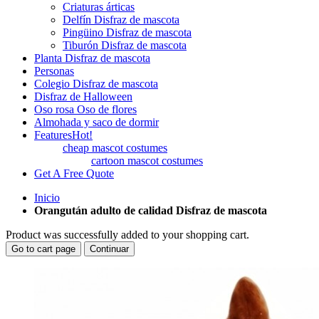
Criaturas árticas
Delfín Disfraz de mascota
Pingüino Disfraz de mascota
Tiburón Disfraz de mascota
Planta Disfraz de mascota
Personas
Colegio Disfraz de mascota
Disfraz de Halloween
Oso rosa Oso de flores
Almohada y saco de dormir
Features
Hot!
cheap mascot costumes
cartoon mascot costumes
Get A Free Quote
Inicio
Orangután adulto de calidad Disfraz de mascota
Product was successfully added to your shopping cart.
Go to cart page
Continuar