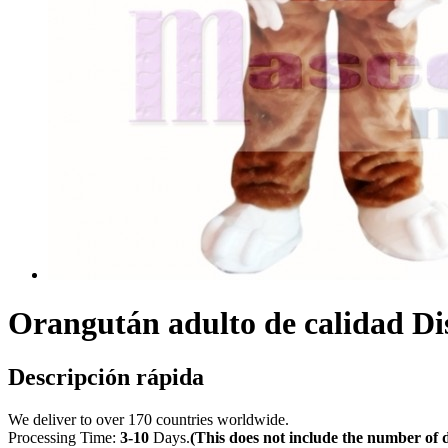
Orangután adulto de calidad Di
Descripción rápida
We deliver to over 170 countries worldwide.
Processing Time:
3-10
Days.
(This does not include the number of da