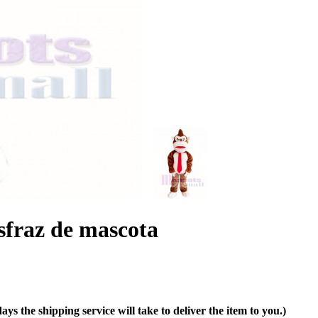
sfraz de mascota
ys the shipping service will take to deliver the item to you.)