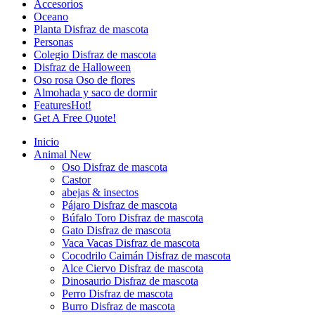
Accesorios
Oceano
Planta Disfraz de mascota
Personas
Colegio Disfraz de mascota
Disfraz de Halloween
Oso rosa Oso de flores
Almohada y saco de dormir
Features
Hot!
Get A Free Quote!
Inicio
Animal
New
Oso Disfraz de mascota
Castor
abejas & insectos
Pájaro Disfraz de mascota
Búfalo Toro Disfraz de mascota
Gato Disfraz de mascota
Vaca Vacas Disfraz de mascota
Cocodrilo Caimán Disfraz de mascota
Alce Ciervo Disfraz de mascota
Dinosaurio Disfraz de mascota
Perro Disfraz de mascota
Burro Disfraz de mascota