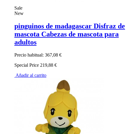
Sale
New
pinguinos de madagascar Disfraz de
mascota Cabezas de mascota para
adultos
Precio habitual:
367,08 €
Special Price
219,88 €
Añadir al carrito