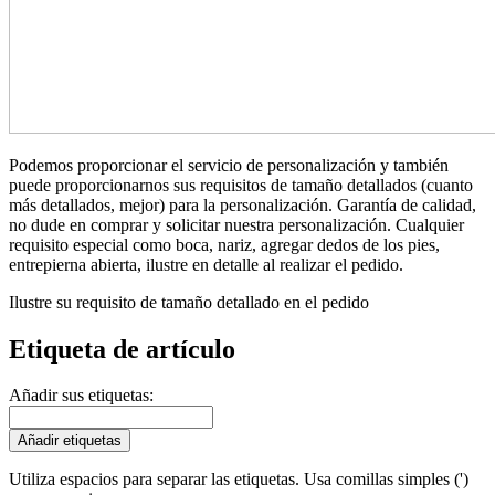
Podemos proporcionar el servicio de personalización y también
puede proporcionarnos sus requisitos de tamaño detallados (cuanto
más detallados, mejor) para la personalización. Garantía de calidad,
no dude en comprar y solicitar nuestra personalización. Cualquier
requisito especial como boca, nariz, agregar dedos de los pies,
entrepierna abierta, ilustre en detalle al realizar el pedido.
Ilustre su requisito de tamaño detallado en el pedido
Etiqueta de artículo
Añadir sus etiquetas:
Añadir etiquetas
Utiliza espacios para separar las etiquetas. Usa comillas simples (')