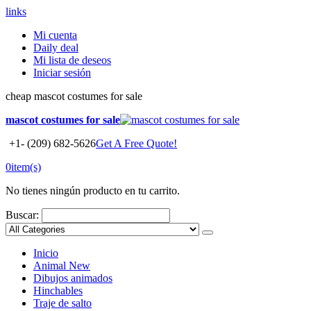
links
Mi cuenta
Daily deal
Mi lista de deseos
Iniciar sesión
cheap mascot costumes for sale
mascot costumes for sale
+1- (209) 682-5626
Get A Free Quote!
0
item(s)
No tienes ningún producto en tu carrito.
Buscar:
Inicio
Animal
New
Dibujos animados
Hinchables
Traje de salto