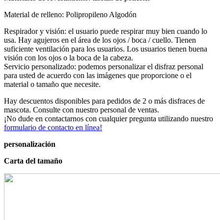
Material de relleno: Polipropileno Algodón
Respirador y visión: el usuario puede respirar muy bien cuando lo
usa. Hay agujeros en el área de los ojos / boca / cuello. Tienen
suficiente ventilación para los usuarios. Los usuarios tienen buena
visión con los ojos o la boca de la cabeza.
Servicio personalizado: podemos personalizar el disfraz personal
para usted de acuerdo con las imágenes que proporcione o el
material o tamaño que necesite.
Hay descuentos disponibles para pedidos de 2 o más disfraces de
mascota. Consulte con nuestro personal de ventas.
¡No dude en contactarnos con cualquier pregunta utilizando nuestro
formulario de contacto en línea!
personalización
Carta del tamaño