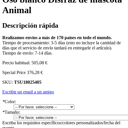
Animal
Descripción rápida
Realizamos envíos a más de 170 países en todo el mundo.
Tiempo de procesamiento: 3-5 días (esto no incluye la cantidad de
días que el servicio de envío tardará en entregarle el artículo).
Tiempo de envío: 7-14 días.
Precio habitual:
505,08 €
Special Price
376,28 €
SKU:
TSU18025405
Escribir un email a un amigo
*
Color:
*
Tamaño:
Escriba los requisitos específicos/colores personalizados/fecha del
evento