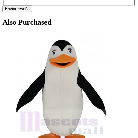
Enviar reseña
Also Purchased