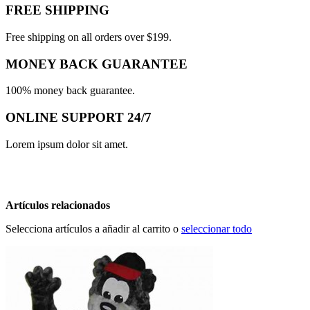
FREE SHIPPING
Free shipping on all orders over $199.
MONEY BACK GUARANTEE
100% money back guarantee.
ONLINE SUPPORT 24/7
Lorem ipsum dolor sit amet.
Artículos relacionados
Selecciona artículos a añadir al carrito o
seleccionar todo