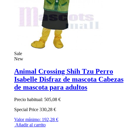
Sale
New
Animal Crossing Shih Tzu Perro
Isabelle Disfraz de mascota Cabezas
de mascota para adultos
Precio habitual:
505,08 €
Special Price
330,28 €
Valor mínimo:
192,28 €
Añadir al carrito