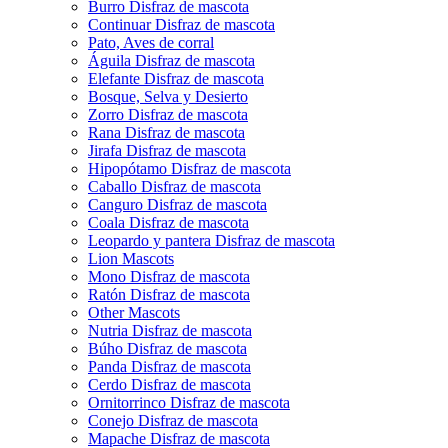
Burro Disfraz de mascota
Continuar Disfraz de mascota
Pato, Aves de corral
Águila Disfraz de mascota
Elefante Disfraz de mascota
Bosque, Selva y Desierto
Zorro Disfraz de mascota
Rana Disfraz de mascota
Jirafa Disfraz de mascota
Hipopótamo Disfraz de mascota
Caballo Disfraz de mascota
Canguro Disfraz de mascota
Coala Disfraz de mascota
Leopardo y pantera Disfraz de mascota
Lion Mascots
Mono Disfraz de mascota
Ratón Disfraz de mascota
Other Mascots
Nutria Disfraz de mascota
Búho Disfraz de mascota
Panda Disfraz de mascota
Cerdo Disfraz de mascota
Ornitorrinco Disfraz de mascota
Conejo Disfraz de mascota
Mapache Disfraz de mascota