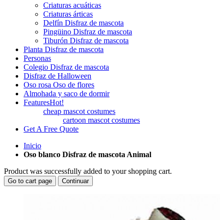
Criaturas acuáticas
Criaturas árticas
Delfín Disfraz de mascota
Pingüino Disfraz de mascota
Tiburón Disfraz de mascota
Planta Disfraz de mascota
Personas
Colegio Disfraz de mascota
Disfraz de Halloween
Oso rosa Oso de flores
Almohada y saco de dormir
Features
Hot!
cheap mascot costumes
cartoon mascot costumes
Get A Free Quote
Inicio
Oso blanco Disfraz de mascota Animal
Product was successfully added to your shopping cart.
Go to cart page
Continuar