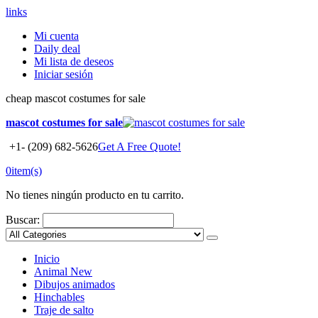
links
Mi cuenta
Daily deal
Mi lista de deseos
Iniciar sesión
cheap mascot costumes for sale
mascot costumes for sale
+1- (209) 682-5626
Get A Free Quote!
0
item(s)
No tienes ningún producto en tu carrito.
Buscar:
Inicio
Animal
New
Dibujos animados
Hinchables
Traje de salto