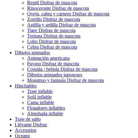
Reptil Disfraz de mascota
Rinoceronte Disfraz de mascota
Oveja, cabra y carnero Disfraz de mascota
Zorrillo Disfraz de mascota
Ardilla y ardilla Disfraz de mascota
Tigre Disfraz de mascota
Tortuga Disfraz de mascota
Lobo Disfraz de mascota
Cebra Disfraz de mascota
Dibujos animados
Animación americana
Payaso Disfraz de mascota
Comida / bebida Disfraz de mascota
Dibujos animados japoneses
Monstruo y fantasía Disfraz de mascota
Hinchables
Traje inflable
Sofá inflable
Cama inflable
Flotadores inflables
Almohada inflable
Traje de salto
Llévame Disfraz
Accesorios
Oceano