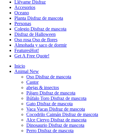
Llévame Disfraz
Accesorios
Oceano
Planta Disfraz de mascota
Personas
Colegio Disfraz de mascota
Disfraz de Halloween
Oso rosa Oso de flores
Almohada y saco de dormir
Features
Hot!
Get A Free Quote!
Inicio
Animal
New
Oso Disfraz de mascota
Castor
abejas & insectos
Pájaro Disfraz de mascota
Búfalo Toro Disfraz de mascota
Gato Disfraz de mascota
Vaca Vacas Disfraz de mascota
Cocodrilo Caimán Disfraz de mascota
Alce Ciervo Disfraz de mascota
Dinosaurio Disfraz de mascota
Perro Disfraz de mascota